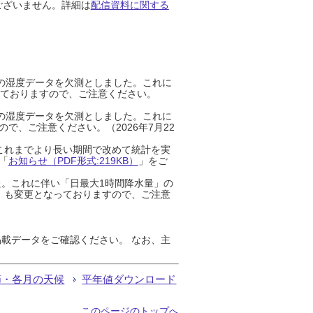
ございません。詳細は
配信資料に関する
までの湿度データを欠測としました。これに
っておりますので、ご注意ください。
までの湿度データを欠測としました。これに
、ご注意ください。（2026年7月22
これまでより長い期間で改めて統計を実
「
お知らせ（PDF形式:219KB）
」をご
た。これに伴い「日最大1時間降水量」の
」も変更となっておりますので、ご注意
載データをご確認ください。 なお、主
節・各月の天候
平年値ダウンロード
このページのトップへ