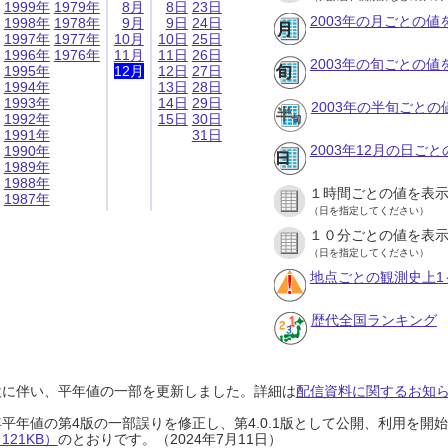
1999年
1979年
8月
8日
23日
2003年の月ごとの値
1998年
1978年
9月
9日
24日
1997年
1977年
10月
10日
25日
1996年
1976年
11月
11日
26日
2003年の旬ごとの値
1995年
12月
12日
27日
1994年
13日
28日
1993年
14日
29日
2003年の半旬ごとの
1992年
15日
30日
1991年
31日
2003年12月の日ご
1990年
1989年
1988年
１時間ごとの値を表
1987年
（日を指定してください）
１０分ごとの値を表
（日を指定してください）
地点ごとの観測史上1
歴代全国ランキング
設に伴い、平年値の一部を更新しました。詳細は
配信資料に関するお知らせ
0年平年値の第4版の一部誤りを修正し、第4.0.1版として公開、利用を
21KB）
のとおりです。（2024年7月11日）