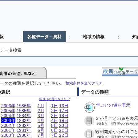
報
各種データ・資料
地域の情報
知
データ検索
ータの種類を選択してください。
検索条件を全てクリア
の選択
データの種類
年月日の選択をクリア
年ごとの値を表示
2006年
1986年
1月
1日
16日
2005年
1985年
2月
2日
17日
2004年
1984年
3月
3日
18日
３か月ごとの値を表
2003年
1983年
4月
4日
19日
（気象台、測候所などのみの
2002年
1982年
5月
5日
20日
2001年
1981年
6月
6日
21日
観測開始からの月ご
2000年
1980年
7月
7日
22日
（気象台、測候所などのみの