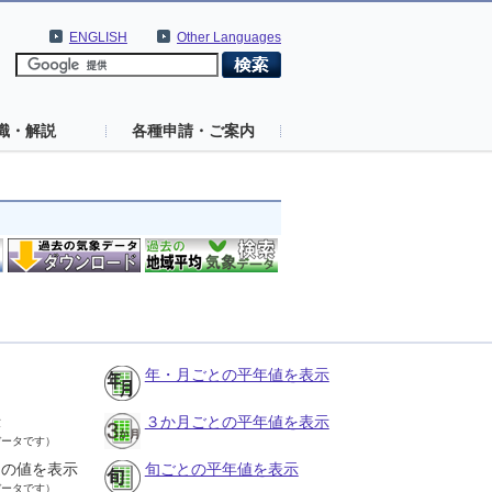
ENGLISH
Other Languages
識・解説
各種申請・ご案内
年・月ごとの平年値を表示
示
３か月ごとの平年値を表示
データです）
との値を表示
旬ごとの平年値を表示
データです）