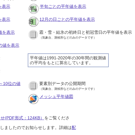
を表示
半旬ごとの平年値を表示
を表示
12月の日ごとの平年値を表示
値を表示
霜・雪・結氷の初終日と初冠雪日の平年値を表示
（気象台、測候所などのみのデータです）
との値を表示
平年値は1991-2020年の30年間の観測値
示
の平均をもとに算出しています。
示
～10位の値
要素別データの公開期間
（気象台、測候所などのみのデータです）
メッシュ平年値図
(PDF形式：124KB）
をご覧くださ
開始しましたのでお知らせします。詳細は
配