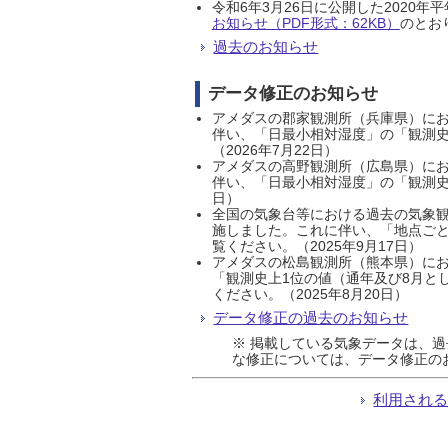
令和6年3月26日に公開した202
お知らせ（PDF形式：62KB）
のとおり
過去のお知らせ
データ修正のお知らせ
アメダスの郡家観測所（兵庫県）におい
伴い、「日最小相対湿度」の「観測史
（2026年7月22日）
アメダスの高野観測所（広島県）におい
伴い、「日最小相対湿度」の「観測史
日）
全国の気象台等における過去の気象観
施しました。これに伴い、「地点ごと
覧ください。（2025年9月17日）
アメダスの松島観測所（熊本県）にお
「観測史上1位の値（通年及び8月と
ください。（2025年8月20日）
データ修正の過去のお知らせ
※ 掲載している気象データは、
な修正については、データ修正の
利用され