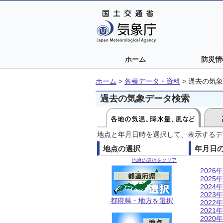
ホーム
防災情
ホーム
>
各種データ・資料
>
過去の気象
過去の気象データ検索
地点と年月日時を選択して、表示するデ
地点の選択
年月日
地点の選択をクリア
2026年
2025年
2024年
2023年
都府県・地方を選択
2022年
2021年
2020年