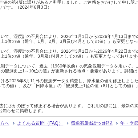
0年平年値の第4版に誤りがあると判明しました。ご迷惑をおかけして申し訳
です。（2024年6月3日）
て、湿度計の不具合により、2026年1月1日から2026年4月13日
上1位の値（通年、1月、2月、3月及び4月としての値）」も変更とな
て、湿度計の不具合により、2026年3月1日から2026年4月22日
上1位の値（通年、3月及び4月としての値）」も変更となっておりますので
測データについて、過去（1960年以前）の気象観測データを用いて、
の観測史上1～10位の値」が更新される地点・要素があります。詳細は
ける2025年8月11日の観測データを精査し、降水量の値を修正しまし
しての値）」及び「日降水量」の「観測史上1位の値（8月としての値）
過去にさかのぼって修正する場合があります。 ご利用の際には、最新の掲
お知らせに掲載します。
る方へ
よくある質問（FAQ）
気象観測統計の解説
年・季