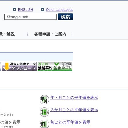
ENGLISH
Other Languages
識・解説
各種申請・ご案内
年・月ごとの平年値を表示
示
３か月ごとの平年値を表示
データです）
との値を表示
旬ごとの平年値を表示
データです）