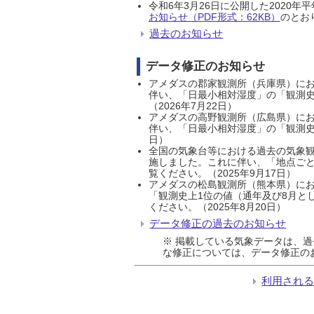
令和6年3月26日に公開した202
お知らせ（PDF形式：62KB）
のとおり
過去のお知らせ
データ修正のお知らせ
アメダスの郡家観測所（兵庫県）におい
伴い、「日最小相対湿度」の「観測史
（2026年7月22日）
アメダスの高野観測所（広島県）におい
伴い、「日最小相対湿度」の「観測史
日）
全国の気象台等における過去の気象観
施しました。これに伴い、「地点ごと
覧ください。（2025年9月17日）
アメダスの松島観測所（熊本県）にお
「観測史上1位の値（通年及び8月と
ください。（2025年8月20日）
データ修正の過去のお知らせ
※ 掲載している気象データは、
な修正については、データ修正の
利用され