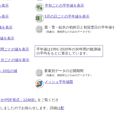
を表示
半旬ごとの平年値を表示
を表示
5月の日ごとの平年値を表示
値を表示
霜・雪・結氷の初終日と初冠雪日の平年値
（気象台、測候所などのみのデータです）
の値を表示
１時間ごとの値を表示
平年値は1991-2020年の30年間の観測値
の平均をもとに算出しています。
１０分ごとの値を表示
～10位の値
要素別データの公開期間
（気象台、測候所などのみのデータです）
メッシュ平年値図
(PDF形式：124KB）
をご覧くださ
開始しましたのでお知らせします。詳細は
配