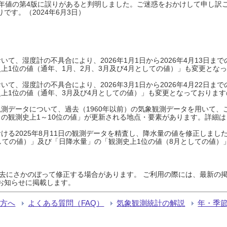
0年平年値の第4版に誤りがあると判明しました。ご迷惑をおかけして申し訳
です。（2024年6月3日）
て、湿度計の不具合により、2026年1月1日から2026年4月13日
上1位の値（通年、1月、2月、3月及び4月としての値）」も変更とな
て、湿度計の不具合により、2026年3月1日から2026年4月22日
上1位の値（通年、3月及び4月としての値）」も変更となっておりますので
測データについて、過去（1960年以前）の気象観測データを用いて、
の観測史上1～10位の値」が更新される地点・要素があります。詳細は
ける2025年8月11日の観測データを精査し、降水量の値を修正しまし
しての値）」及び「日降水量」の「観測史上1位の値（8月としての値）
過去にさかのぼって修正する場合があります。 ご利用の際には、最新の掲
お知らせに掲載します。
る方へ
よくある質問（FAQ）
気象観測統計の解説
年・季