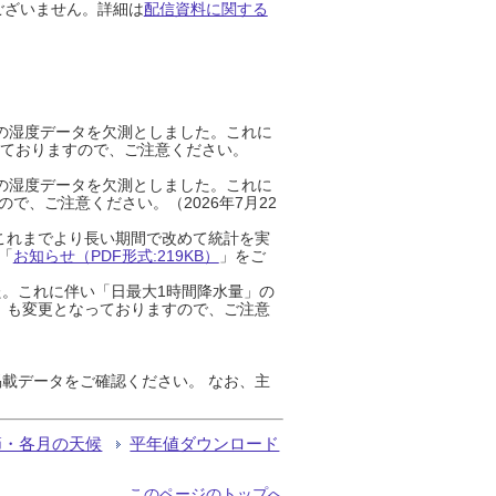
ございません。詳細は
配信資料に関する
までの湿度データを欠測としました。これに
っておりますので、ご注意ください。
までの湿度データを欠測としました。これに
、ご注意ください。（2026年7月22
これまでより長い期間で改めて統計を実
「
お知らせ（PDF形式:219KB）
」をご
た。これに伴い「日最大1時間降水量」の
」も変更となっておりますので、ご注意
載データをご確認ください。 なお、主
節・各月の天候
平年値ダウンロード
このページのトップへ