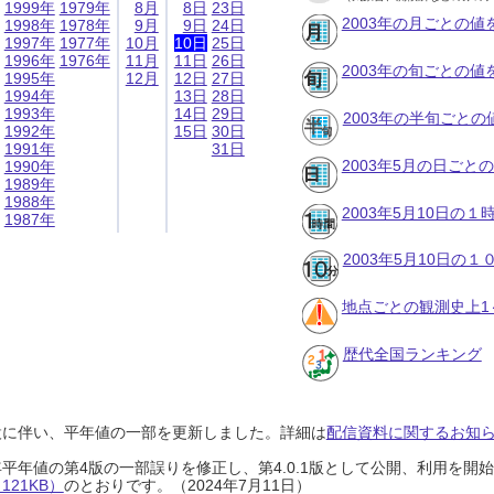
1999年
1979年
8月
8日
23日
2003年の月ごとの値
1998年
1978年
9月
9日
24日
1997年
1977年
10月
10日
25日
1996年
1976年
11月
11日
26日
2003年の旬ごとの値
1995年
12月
12日
27日
1994年
13日
28日
1993年
14日
29日
2003年の半旬ごとの
1992年
15日
30日
1991年
31日
2003年5月の日ごと
1990年
1989年
1988年
2003年5月10日の
1987年
2003年5月10日の
地点ごとの観測史上1
歴代全国ランキング
設に伴い、平年値の一部を更新しました。詳細は
配信資料に関するお知らせ
0年平年値の第4版の一部誤りを修正し、第4.0.1版として公開、利用を
21KB）
のとおりです。（2024年7月11日）