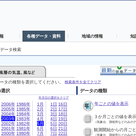
報
各種データ・資料
地域の情報
知
データ検索
ータの種類を選択してください。
検索条件を全てクリア
の選択
データの種類
年月日の選択をクリア
年ごとの値を表示
2006年
1986年
1月
1日
16日
2005年
1985年
2月
2日
17日
2004年
1984年
3月
3日
18日
３か月ごとの値を表
2003年
1983年
4月
4日
19日
（気象台、測候所などのみの
2002年
1982年
5月
5日
20日
2001年
1981年
6月
6日
21日
観測開始からの月ご
2000年
1980年
7月
7日
22日
（気象台、測候所などのみの