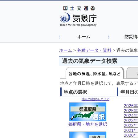
ホーム
防災情
ホーム
>
各種データ・資料
>
過去の気象
過去の気象データ検索
地点と年月日時を選択して、表示するデ
地点の選択
年月日
地点の選択をクリア
2026年
2025年
2024年
2023年
都府県・地方を選択
2022年
2021年
2020年