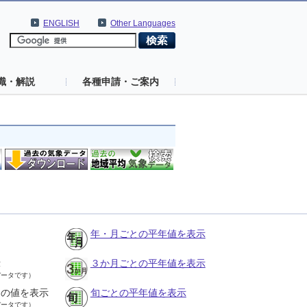
ENGLISH
Other Languages
識・解説
各種申請・ご案内
年・月ごとの平年値を表示
示
３か月ごとの平年値を表示
データです）
との値を表示
旬ごとの平年値を表示
データです）