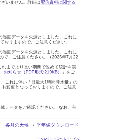
ございません。詳細は
配信資料に関する
までの湿度データを欠測としました。これに
っておりますので、ご注意ください。
までの湿度データを欠測としました。これに
、ご注意ください。（2026年7月22
これまでより長い期間で改めて統計を実
「
お知らせ（PDF形式:219KB）
」をご
た。これに伴い「日最大1時間降水量」の
」も変更となっておりますので、ご注意
載データをご確認ください。 なお、主
節・各月の天候
平年値ダウンロード
このページのトップへ