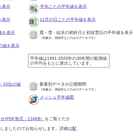
を表示
半旬ごとの平年値を表示
を表示
12月の日ごとの平年値を表示
値を表示
霜・雪・結氷の初終日と初冠雪日の平年値を表示
（気象台、測候所などのみのデータです）
との値を表示
平年値は1991-2020年の30年間の観測値
示
の平均をもとに算出しています。
示
～10位の値
要素別データの公開期間
（気象台、測候所などのみのデータです）
メッシュ平年値図
(PDF形式：124KB）
をご覧くださ
開始しましたのでお知らせします。詳細は
配