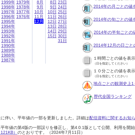
1999年
1979年
8月
8日
23日
2014年の月ごとの値
1998年
1978年
9月
9日
24日
1997年
1977年
10月
10日
25日
1996年
1976年
11月
11日
26日
2014年の旬ごとの値
1995年
12月
12日
27日
1994年
13日
28日
1993年
14日
29日
2014年の半旬ごとの
1992年
15日
30日
1991年
31日
2014年12月の日ご
1990年
1989年
1988年
１時間ごとの値を表
1987年
（日を指定してください）
１０分ごとの値を表
（日を指定してください）
地点ごとの観測史上1
歴代全国ランキング
設に伴い、平年値の一部を更新しました。詳細は
配信資料に関するお知らせ
0年平年値の第4版の一部誤りを修正し、第4.0.1版として公開、利用を
21KB）
のとおりです。（2024年7月11日）