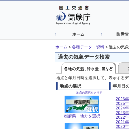
ホーム
防災情
ホーム
>
各種データ・資料
>
過去の気象
過去の気象データ検索
地点と年月日時を選択して、表示するデ
地点の選択
年月日
地点の選択をクリア
2026年
2025年
2024年
2023年
都府県・地方を選択
2022年
2021年
2020年