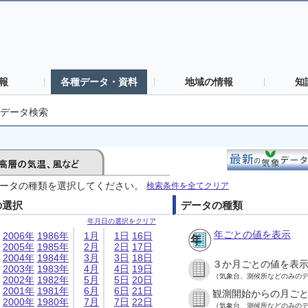
報
各種データ・資料
地域の情報
知
データ検索
ータの種類を選択してください。
検索条件を全てクリア
の選択
データの種類
年月日の選択をクリア
年ごとの値を表示
2006年
1986年
1月
1日
16日
2005年
1985年
2月
2日
17日
2004年
1984年
3月
3日
18日
３か月ごとの値を表
2003年
1983年
4月
4日
19日
（気象台、測候所などのみの
2002年
1982年
5月
5日
20日
2001年
1981年
6月
6日
21日
観測開始からの月ご
2000年
1980年
7月
7日
22日
（気象台、測候所などのみの