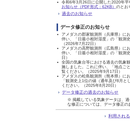
令和6年3月26日に公開した202
お知らせ（PDF形式：62KB）
のとおり
過去のお知らせ
データ修正のお知らせ
アメダスの郡家観測所（兵庫県）におい
伴い、「日最小相対湿度」の「観測史
（2026年7月22日）
アメダスの高野観測所（広島県）におい
伴い、「日最小相対湿度」の「観測史
日）
全国の気象台等における過去の気象観
施しました。これに伴い、「地点ごと
覧ください。（2025年9月17日）
アメダスの松島観測所（熊本県）にお
「観測史上1位の値（通年及び8月と
ください。（2025年8月20日）
データ修正の過去のお知らせ
※ 掲載している気象データは、
な修正については、データ修正の
利用され