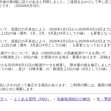
0年平年値の第4版に誤りがあると判明しました。ご迷惑をおかけして申し訳
です。（2024年6月3日）
て、湿度計の不具合により、2026年1月1日から2026年4月13日
上1位の値（通年、1月、2月、3月及び4月としての値）」も変更とな
て、湿度計の不具合により、2026年3月1日から2026年4月22日
上1位の値（通年、3月及び4月としての値）」も変更となっておりますので
測データについて、過去（1960年以前）の気象観測データを用いて、
の観測史上1～10位の値」が更新される地点・要素があります。詳細は
ける2025年8月11日の観測データを精査し、降水量の値を修正しまし
しての値）」及び「日降水量」の「観測史上1位の値（8月としての値）
過去にさかのぼって修正する場合があります。 ご利用の際には、最新の掲
お知らせに掲載します。
る方へ
よくある質問（FAQ）
気象観測統計の解説
年・季