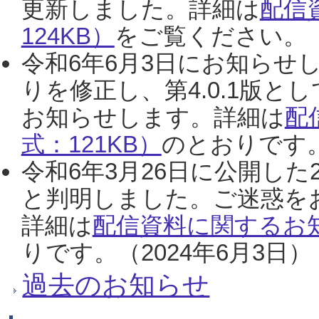
更新しました。詳細は
配信
124KB）
をご覧ください。（2
令和6年6月3日にお知らせし
りを修正し、第4.0.1版
お知らせします。詳細は
配
式：121KB）
のとおりです。
令和6年3月26日に公開した
と判明しました。ご迷惑を
詳細は
配信資料に関するお知
りです。（2024年6月3日）
過去のお知らせ