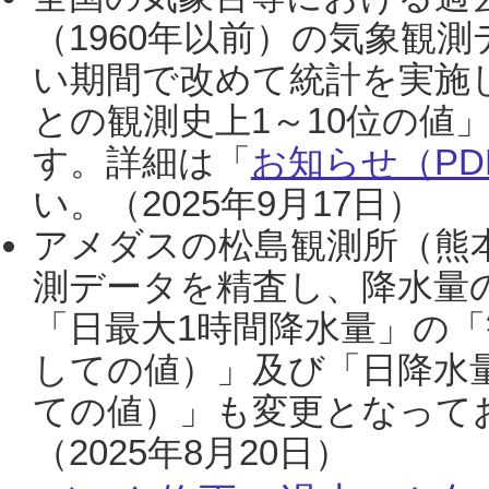
（1960年以前）の気象観
い期間で改めて統計を実施
との観測史上1～10位の値
す。詳細は「
お知らせ（PDF
い。（2025年9月17日）
アメダスの松島観測所（熊本
測データを精査し、降水量
「日最大1時間降水量」の「
しての値）」及び「日降水
ての値）」も変更となって
（2025年8月20日）