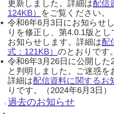
更新しました。詳細は
配信
124KB）
をご覧ください。（2
令和6年6月3日にお知らせし
りを修正し、第4.0.1版
お知らせします。詳細は
配
式：121KB）
のとおりです。
令和6年3月26日に公開した
と判明しました。ご迷惑を
詳細は
配信資料に関するお知
りです。（2024年6月3日）
過去のお知らせ