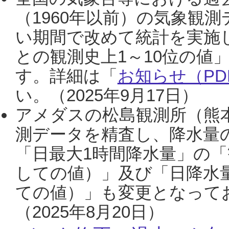
（1960年以前）の気象観
い期間で改めて統計を実施
との観測史上1～10位の値
す。詳細は「
お知らせ（PDF
い。（2025年9月17日）
アメダスの松島観測所（熊本
測データを精査し、降水量
「日最大1時間降水量」の「
しての値）」及び「日降水
ての値）」も変更となって
（2025年8月20日）