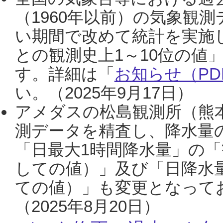
（1960年以前）の気象観
い期間で改めて統計を実施
との観測史上1～10位の値
す。詳細は「
お知らせ（PDF
い。（2025年9月17日）
アメダスの松島観測所（熊本
測データを精査し、降水量
「日最大1時間降水量」の「
しての値）」及び「日降水
ての値）」も変更となって
（2025年8月20日）