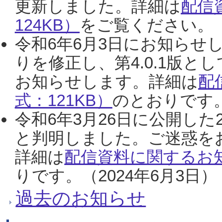
更新しました。詳細は
配信
124KB）
をご覧ください。（2
令和6年6月3日にお知らせし
りを修正し、第4.0.1版
お知らせします。詳細は
配
式：121KB）
のとおりです。
令和6年3月26日に公開した
と判明しました。ご迷惑を
詳細は
配信資料に関するお知
りです。（2024年6月3日）
過去のお知らせ