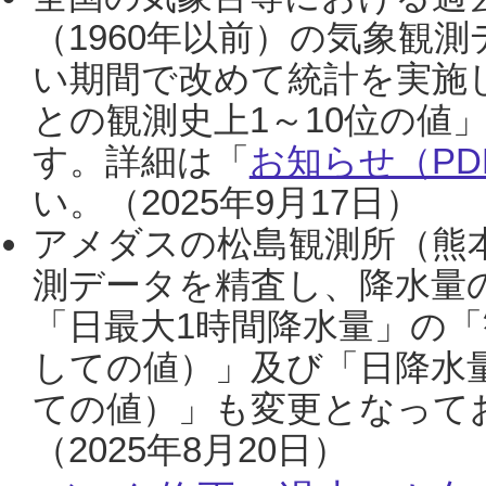
（1960年以前）の気象観
い期間で改めて統計を実施
との観測史上1～10位の値
す。詳細は「
お知らせ（PDF
い。（2025年9月17日）
アメダスの松島観測所（熊本
測データを精査し、降水量
「日最大1時間降水量」の「
しての値）」及び「日降水
ての値）」も変更となって
（2025年8月20日）