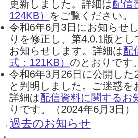
更新しました。詳細は
配信
124KB）
をご覧ください。（2
令和6年6月3日にお知らせし
りを修正し、第4.0.1版
お知らせします。詳細は
配
式：121KB）
のとおりです。
令和6年3月26日に公開した
と判明しました。ご迷惑を
詳細は
配信資料に関するお知
りです。（2024年6月3日）
過去のお知らせ