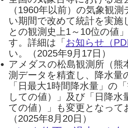
（1960年以前）の気象観
い期間で改めて統計を実施
との観測史上1～10位の値
す。詳細は「
お知らせ（PDF
い。（2025年9月17日）
アメダスの松島観測所（熊本
測データを精査し、降水量
「日最大1時間降水量」の「
しての値）」及び「日降水
ての値）」も変更となって
（2025年8月20日）