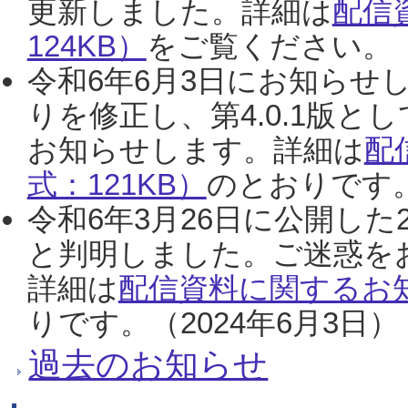
更新しました。詳細は
配信
124KB）
をご覧ください。（2
令和6年6月3日にお知らせし
りを修正し、第4.0.1版
お知らせします。詳細は
配
式：121KB）
のとおりです。
令和6年3月26日に公開した
と判明しました。ご迷惑を
詳細は
配信資料に関するお知
りです。（2024年6月3日）
過去のお知らせ