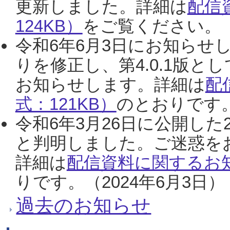
更新しました。詳細は
配信
124KB）
をご覧ください。（2
令和6年6月3日にお知らせし
りを修正し、第4.0.1版
お知らせします。詳細は
配
式：121KB）
のとおりです。
令和6年3月26日に公開した
と判明しました。ご迷惑を
詳細は
配信資料に関するお知
りです。（2024年6月3日）
過去のお知らせ