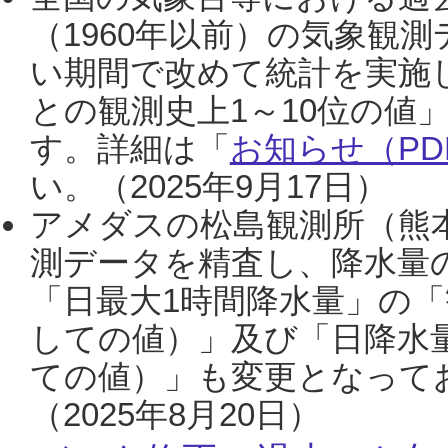
（1960年以前）の気象観
い期間で改めて統計を実施
との観測史上1～10位の値
す。詳細は「
お知らせ（PDF
い。（2025年9月17日）
アメダスの松島観測所（熊本
測データを精査し、降水量
「日最大1時間降水量」の「
しての値）」及び「日降水
ての値）」も変更となって
（2025年8月20日）