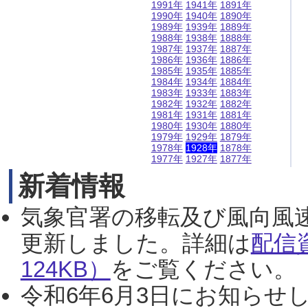
1991年
1941年
1891年
1990年
1940年
1890年
1989年
1939年
1889年
1988年
1938年
1888年
1987年
1937年
1887年
1986年
1936年
1886年
1985年
1935年
1885年
1984年
1934年
1884年
1983年
1933年
1883年
1982年
1932年
1882年
1981年
1931年
1881年
1980年
1930年
1880年
1979年
1929年
1879年
1978年
1928年
1878年
1977年
1927年
1877年
新着情報
気象官署の移転及び風向風
更新しました。詳細は
配信
124KB）
をご覧ください。（2
令和6年6月3日にお知らせし