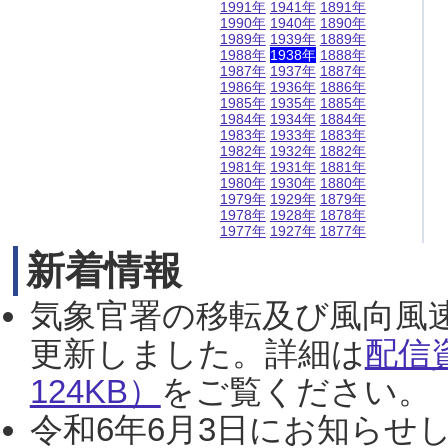
1991年
1941年
1891年
1990年
1940年
1890年
1989年
1939年
1889年
1988年
1938年
1888年
1987年
1937年
1887年
1986年
1936年
1886年
1985年
1935年
1885年
1984年
1934年
1884年
1983年
1933年
1883年
1982年
1932年
1882年
1981年
1931年
1881年
1980年
1930年
1880年
1979年
1929年
1879年
1978年
1928年
1878年
1977年
1927年
1877年
新着情報
気象官署の移転及び風向風
更新しました。詳細は
配信
124KB）
をご覧ください。（2
令和6年6月3日にお知らせし