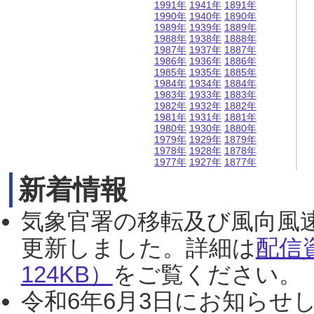
1991年
1941年
1891年
1990年
1940年
1890年
1989年
1939年
1889年
1988年
1938年
1888年
1987年
1937年
1887年
1986年
1936年
1886年
1985年
1935年
1885年
1984年
1934年
1884年
1983年
1933年
1883年
1982年
1932年
1882年
1981年
1931年
1881年
1980年
1930年
1880年
1979年
1929年
1879年
1978年
1928年
1878年
1977年
1927年
1877年
新着情報
気象官署の移転及び風向風
更新しました。詳細は
配信
124KB）
をご覧ください。（2
令和6年6月3日にお知らせし