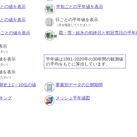
ごとの値を表示
半旬ごとの平年値を表示
ごとの値を表示
日ごとの平年値を表示
（月を指定してください）
旬ごとの値を表示
霜・雪・結氷の初終日と初冠雪日の平年
表示
ださい）
値を表示
平年値は1991-2020年の30年間の観測値
の平均をもとに算出しています。
ださい）
値を表示
ください）
測史上1～10位の値
要素別データの公開期間
キング
メッシュ平年値図