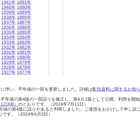
1941年
1891年
1940年
1890年
1939年
1889年
1938年
1888年
1937年
1887年
1936年
1886年
1935年
1885年
1934年
1884年
1933年
1883年
1932年
1882年
1931年
1881年
1930年
1880年
1929年
1879年
1928年
1878年
1927年
1877年
設に伴い、平年値の一部を更新しました。詳細は
配信資料に関するお知らせ
0年平年値の第4版の一部誤りを修正し、第4.0.1版として公開、利用を
21KB）
のとおりです。（2024年7月11日）
0年平年値の第4版に誤りがあると判明しました。ご迷惑をおかけして申し訳
です。（2024年6月3日）