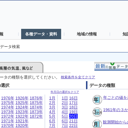
報
各種データ・資料
地域の情報
知
データ検索
ータの種類を選択してください。
検索条件を全てクリア
の選択
データの種類
年月日の選択をクリア
年ごとの値を
1976年
1926年
1876年
1月
1日
16日
1975年
1925年
1875年
2月
2日
17日
1974年
1924年
1874年
3月
3日
18日
1961年の
1973年
1923年
1873年
4月
4日
19日
1972年
1922年
1872年
5月
5日
20日
1971年
1921年
6月
6日
21日
観測開始から
1970年
1920年
7月
7日
22日