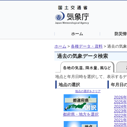
ホーム
防災情
ホーム
>
各種データ・資料
>
過去の気象
過去の気象データ検索
地点と年月日時を選択して、表示するデ
地点の選択
年月日
地点の選択をクリア
2026年
2025年
2024年
2023年
都府県・地方を選択
2022年
2021年
2020年