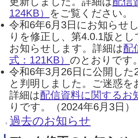
更新しました。詳細は
配信
124KB）
をご覧ください。（2
令和6年6月3日にお知らせし
りを修正し、第4.0.1版
お知らせします。詳細は
配
式：121KB）
のとおりです。
令和6年3月26日に公開した
と判明しました。ご迷惑を
詳細は
配信資料に関するお知
りです。（2024年6月3日）
過去のお知らせ