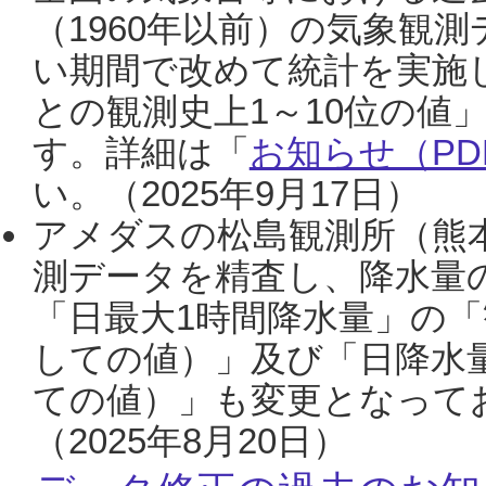
（1960年以前）の気象観
い期間で改めて統計を実施
との観測史上1～10位の値
す。詳細は「
お知らせ（PDF
い。（2025年9月17日）
アメダスの松島観測所（熊本
測データを精査し、降水量
「日最大1時間降水量」の「
しての値）」及び「日降水
ての値）」も変更となって
（2025年8月20日）