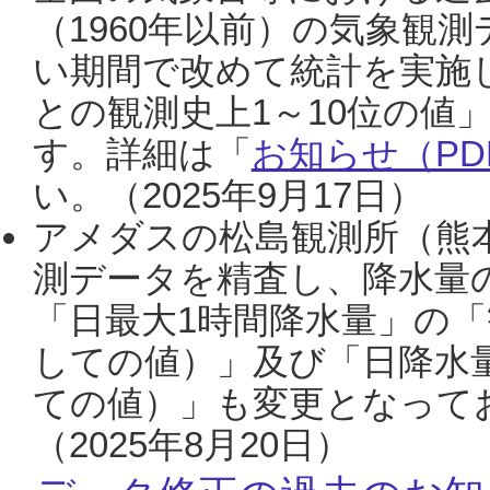
（1960年以前）の気象観
い期間で改めて統計を実施
との観測史上1～10位の値
す。詳細は「
お知らせ（PDF
い。（2025年9月17日）
アメダスの松島観測所（熊本
測データを精査し、降水量
「日最大1時間降水量」の「
しての値）」及び「日降水
ての値）」も変更となって
（2025年8月20日）