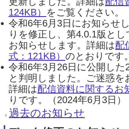
更新しました。詳細は
配信
124KB）
をご覧ください。（2
令和6年6月3日にお知らせし
りを修正し、第4.0.1版
お知らせします。詳細は
配
式：121KB）
のとおりです。
令和6年3月26日に公開した
と判明しました。ご迷惑を
詳細は
配信資料に関するお知
りです。（2024年6月3日）
過去のお知らせ