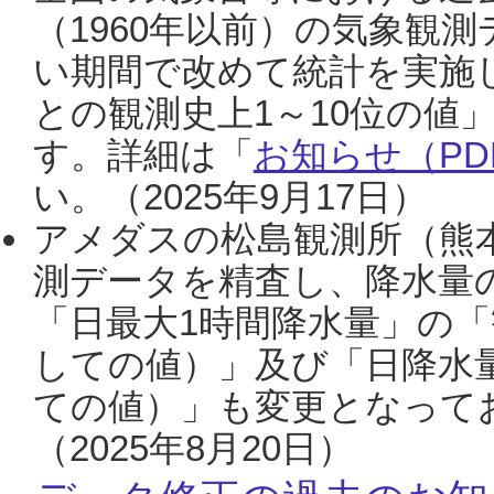
（1960年以前）の気象観
い期間で改めて統計を実施
との観測史上1～10位の値
す。詳細は「
お知らせ（PDF
い。（2025年9月17日）
アメダスの松島観測所（熊本
測データを精査し、降水量
「日最大1時間降水量」の「
しての値）」及び「日降水
ての値）」も変更となって
（2025年8月20日）