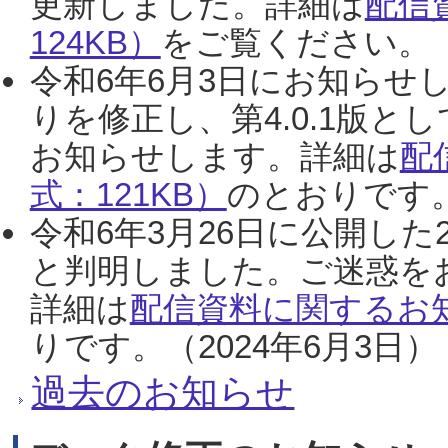
更新しました。詳細は
配信
124KB）
をご覧ください。（2
令和6年6月3日にお知らせし
りを修正し、第4.0.1版
お知らせします。詳細は
配
式：121KB）
のとおりです。
令和6年3月26日に公開した
と判明しました。ご迷惑を
詳細は
配信資料に関するお知
りです。（2024年6月3日）
過去のお知らせ