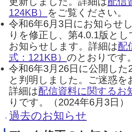
更新しました。詳細は
配信
124KB）
をご覧ください。（2
令和6年6月3日にお知らせし
りを修正し、第4.0.1版
お知らせします。詳細は
配
式：121KB）
のとおりです。
令和6年3月26日に公開した
と判明しました。ご迷惑を
詳細は
配信資料に関するお知
りです。（2024年6月3日）
過去のお知らせ