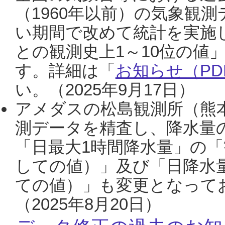
（1960年以前）の気象観
い期間で改めて統計を実施
との観測史上1～10位の値
す。詳細は「
お知らせ（PDF
い。（2025年9月17日）
アメダスの松島観測所（熊本
測データを精査し、降水量
「日最大1時間降水量」の「
しての値）」及び「日降水
ての値）」も変更となって
（2025年8月20日）