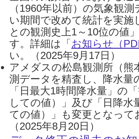
（1960年以前）の気象観
い期間で改めて統計を実施
との観測史上1～10位の値
す。詳細は「
お知らせ（PDF
い。（2025年9月17日）
アメダスの松島観測所（熊本
測データを精査し、降水量
「日最大1時間降水量」の「
しての値）」及び「日降水
ての値）」も変更となって
（2025年8月20日）