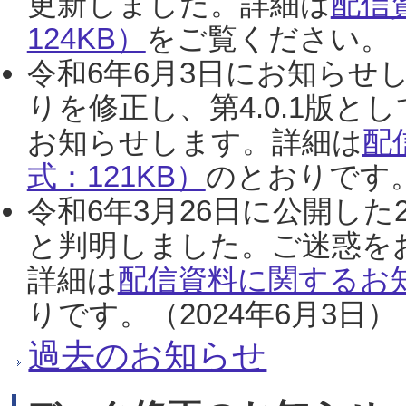
更新しました。詳細は
配信
124KB）
をご覧ください。（2
令和6年6月3日にお知らせし
りを修正し、第4.0.1版
お知らせします。詳細は
配
式：121KB）
のとおりです。
令和6年3月26日に公開した
と判明しました。ご迷惑を
詳細は
配信資料に関するお知
りです。（2024年6月3日）
過去のお知らせ