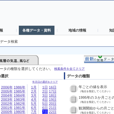
報
各種データ・資料
地域の情報
知
データ検索
ータの種類を選択してください。
検索条件を全てクリア
の選択
データの種類
年月日の選択をクリア
年ごとの値を表示
2006年
1986年
1月
1日
16日
2005年
1985年
2月
2日
17日
（地点を指定してください）
2004年
1984年
3月
3日
18日
1995年の３か月ごと
2003年
1983年
4月
4日
19日
（地点を指定してください）
2002年
1982年
5月
5日
20日
2001年
1981年
6月
6日
21日
観測開始からの月ご
2000年
1980年
7月
7日
22日
（地点を指定してください）