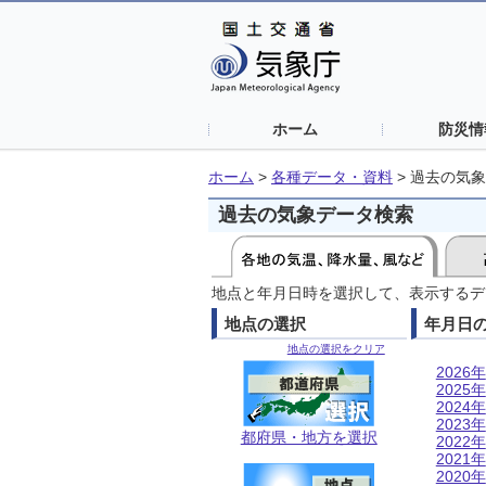
ホーム
防災情
ホーム
>
各種データ・資料
>
過去の気象
過去の気象データ検索
地点と年月日時を選択して、表示するデ
地点の選択
年月日
地点の選択をクリア
2026年
2025年
2024年
2023年
都府県・地方を選択
2022年
2021年
2020年