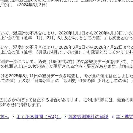
です。（2024年6月3日）
て、湿度計の不具合により、2026年1月1日から2026年4月13日
上1位の値（通年、1月、2月、3月及び4月としての値）」も変更とな
て、湿度計の不具合により、2026年3月1日から2026年4月22日
上1位の値（通年、3月及び4月としての値）」も変更となっておりますので
測データについて、過去（1960年以前）の気象観測データを用いて、
の観測史上1～10位の値」が更新される地点・要素があります。詳細は
ける2025年8月11日の観測データを精査し、降水量の値を修正しまし
しての値）」及び「日降水量」の「観測史上1位の値（8月としての値）
過去にさかのぼって修正する場合があります。 ご利用の際には、最新の掲
お知らせに掲載します。
る方へ
よくある質問（FAQ）
気象観測統計の解説
年・季