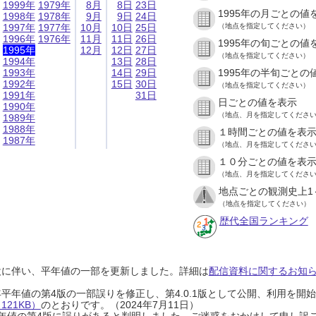
1999年
1979年
8月
8日
23日
1995年の月ごとの値
1998年
1978年
9月
9日
24日
1997年
1977年
10月
10日
25日
（地点を指定してください）
1996年
1976年
11月
11日
26日
1995年の旬ごとの値
1995年
12月
12日
27日
（地点を指定してください）
1994年
13日
28日
1993年
14日
29日
1995年の半旬ごとの
1992年
15日
30日
（地点を指定してください）
1991年
31日
日ごとの値を表示
1990年
（地点、月を指定してくださ
1989年
1988年
１時間ごとの値を表
1987年
（地点、月を指定してくださ
１０分ごとの値を表
（地点、月を指定してくださ
地点ごとの観測史上1
（地点を指定してください）
歴代全国ランキング
設に伴い、平年値の一部を更新しました。詳細は
配信資料に関するお知らせ
0年平年値の第4版の一部誤りを修正し、第4.0.1版として公開、利用を
21KB）
のとおりです。（2024年7月11日）
0年平年値の第4版に誤りがあると判明しました。ご迷惑をおかけして申し訳