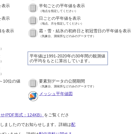
を表示
半旬ごとの平年値を表示
（地点を指定してください）
を表示
日ごとの平年値を表示
（地点、月を指定してください）
値を表示
霜・雪・結氷の初終日と初冠雪日の平年値を表示
（気象台、測候所などのみのデータです）
い）
示
平年値は1991-2020年の30年間の観測値
の平均をもとに算出しています。
い）
示
い）
～10位の値
要素別データの公開期間
（気象台、測候所などのみのデータです）
メッシュ平年値図
(PDF形式：124KB）
をご覧くださ
開始しましたのでお知らせします。詳細は
配
ございません。詳細は
配信資料に関する