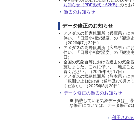
お知らせ（PDF形式：62KB）
のとおり
過去のお知らせ
データ修正のお知らせ
アメダスの郡家観測所（兵庫県）におい
伴い、「日最小相対湿度」の「観測史
（2026年7月22日）
アメダスの高野観測所（広島県）におい
伴い、「日最小相対湿度」の「観測史
日）
全国の気象台等における過去の気象観
施しました。これに伴い、「地点ごと
覧ください。（2025年9月17日）
アメダスの松島観測所（熊本県）にお
「観測史上1位の値（通年及び8月と
ください。（2025年8月20日）
データ修正の過去のお知らせ
※ 掲載している気象データは、
な修正については、データ修正の
利用され