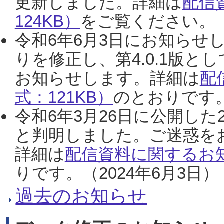
更新しました。詳細は
配信
124KB）
をご覧ください。（2
令和6年6月3日にお知らせし
りを修正し、第4.0.1版
お知らせします。詳細は
配
式：121KB）
のとおりです。
令和6年3月26日に公開した
と判明しました。ご迷惑を
詳細は
配信資料に関するお知
りです。（2024年6月3日）
過去のお知らせ