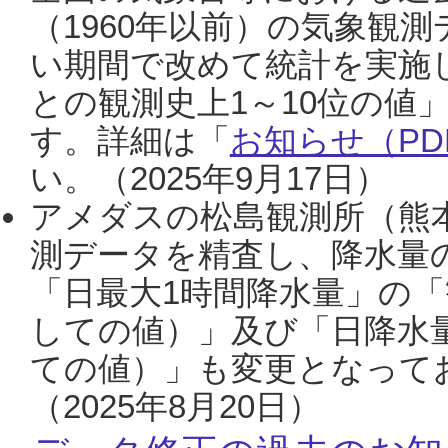
（1960年以前）の気象観
い期間で改めて統計を実施
との観測史上1～10位の値
す。詳細は「
お知らせ（PDF
い。（2025年9月17日）
アメダスの松島観測所（熊本
測データを精査し、降水量
「日最大1時間降水量」の「
しての値）」及び「日降水
ての値）」も変更となって
（2025年8月20日）