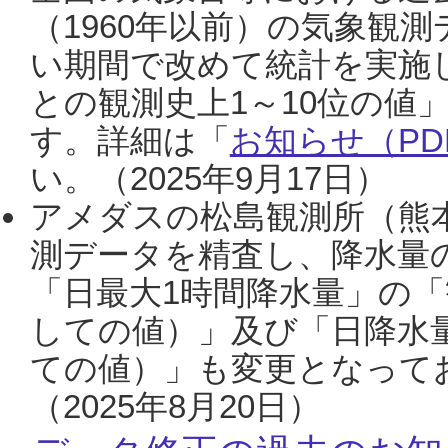
（1960年以前）の気象観
い期間で改めて統計を実施
との観測史上1～10位の値
す。詳細は「
お知らせ（PDF
い。（2025年9月17日）
アメダスの松島観測所（熊本
測データを精査し、降水量
「日最大1時間降水量」の「
しての値）」及び「日降水
ての値）」も変更となって
（2025年8月20日）