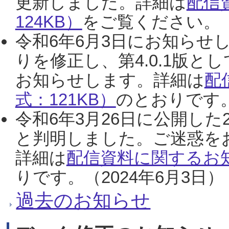
更新しました。詳細は
配信
124KB）
をご覧ください。（2
令和6年6月3日にお知らせし
りを修正し、第4.0.1版
お知らせします。詳細は
配
式：121KB）
のとおりです。
令和6年3月26日に公開した
と判明しました。ご迷惑を
詳細は
配信資料に関するお知
りです。（2024年6月3日）
過去のお知らせ