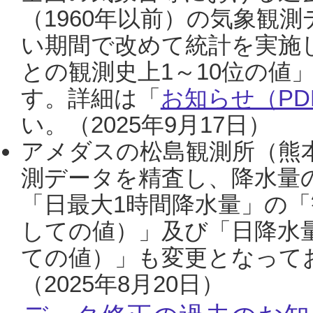
（1960年以前）の気象観
い期間で改めて統計を実施
との観測史上1～10位の値
す。詳細は「
お知らせ（PDF
い。（2025年9月17日）
アメダスの松島観測所（熊本
測データを精査し、降水量
「日最大1時間降水量」の「
しての値）」及び「日降水
ての値）」も変更となって
（2025年8月20日）