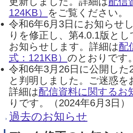
更新しました。詳細は
配信
124KB）
をご覧ください。（2
令和6年6月3日にお知らせし
りを修正し、第4.0.1版
お知らせします。詳細は
配
式：121KB）
のとおりです。
令和6年3月26日に公開した
と判明しました。ご迷惑を
詳細は
配信資料に関するお知
りです。（2024年6月3日）
過去のお知らせ