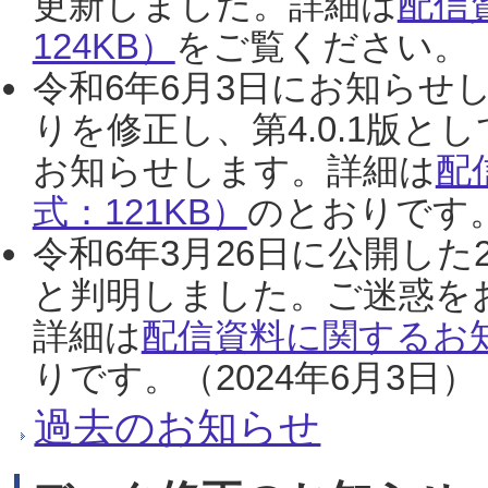
更新しました。詳細は
配信
124KB）
をご覧ください。（2
令和6年6月3日にお知らせし
りを修正し、第4.0.1版
お知らせします。詳細は
配
式：121KB）
のとおりです。
令和6年3月26日に公開した
と判明しました。ご迷惑を
詳細は
配信資料に関するお知
りです。（2024年6月3日）
過去のお知らせ