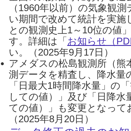
（1960年以前）の気象観
い期間で改めて統計を実施
との観測史上1～10位の値
す。詳細は「
お知らせ（PDF
い。（2025年9月17日）
アメダスの松島観測所（熊本
測データを精査し、降水量
「日最大1時間降水量」の「
しての値）」及び「日降水
ての値）」も変更となって
（2025年8月20日）