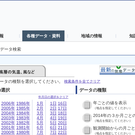
報
各種データ・資料
地域の情報
知
データ検索
ータの種類を選択してください。
検索条件を全てクリア
の選択
データの種類
年月日の選択をクリア
年ごとの値を表示
2006年
1986年
1月
1日
16日
2005年
1985年
2月
2日
17日
（地点を指定してください）
2004年
1984年
3月
3日
18日
2014年の３か月ごと
2003年
1983年
4月
4日
19日
（地点を指定してください）
2002年
1982年
5月
5日
20日
2001年
1981年
6月
6日
21日
観測開始からの月ご
2000年
1980年
7月
7日
22日
（地点を指定してください）