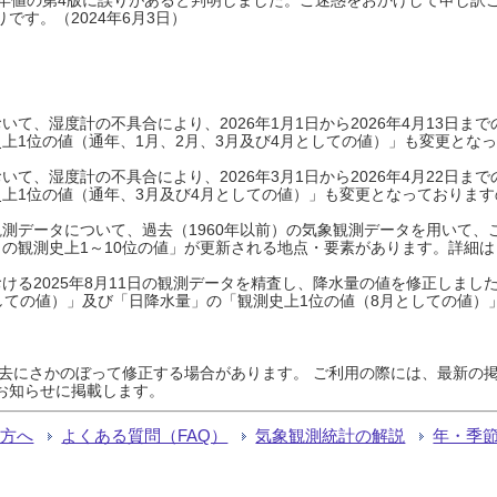
です。（2024年6月3日）
て、湿度計の不具合により、2026年1月1日から2026年4月13日
上1位の値（通年、1月、2月、3月及び4月としての値）」も変更とな
て、湿度計の不具合により、2026年3月1日から2026年4月22日
上1位の値（通年、3月及び4月としての値）」も変更となっておりますので
測データについて、過去（1960年以前）の気象観測データを用いて、
の観測史上1～10位の値」が更新される地点・要素があります。詳細は
ける2025年8月11日の観測データを精査し、降水量の値を修正しまし
しての値）」及び「日降水量」の「観測史上1位の値（8月としての値）
過去にさかのぼって修正する場合があります。 ご利用の際には、最新の掲
お知らせに掲載します。
る方へ
よくある質問（FAQ）
気象観測統計の解説
年・季