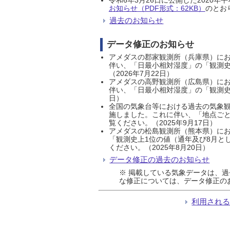
お知らせ（PDF形式：62KB）
のとおり
過去のお知らせ
データ修正のお知らせ
アメダスの郡家観測所（兵庫県）におい
伴い、「日最小相対湿度」の「観測史
（2026年7月22日）
アメダスの高野観測所（広島県）におい
伴い、「日最小相対湿度」の「観測史
日）
全国の気象台等における過去の気象観
施しました。これに伴い、「地点ごと
覧ください。（2025年9月17日）
アメダスの松島観測所（熊本県）にお
「観測史上1位の値（通年及び8月と
ください。（2025年8月20日）
データ修正の過去のお知らせ
※ 掲載している気象データは、
な修正については、データ修正の
利用され