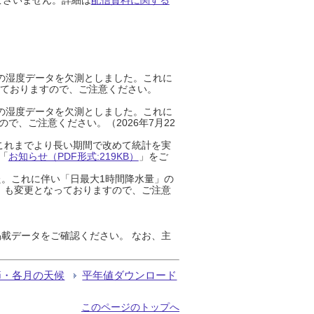
までの湿度データを欠測としました。これに
っておりますので、ご注意ください。
までの湿度データを欠測としました。これに
、ご注意ください。（2026年7月22
これまでより長い期間で改めて統計を実
「
お知らせ（PDF形式:219KB）
」をご
た。これに伴い「日最大1時間降水量」の
」も変更となっておりますので、ご注意
載データをご確認ください。 なお、主
節・各月の天候
平年値ダウンロード
このページのトップへ