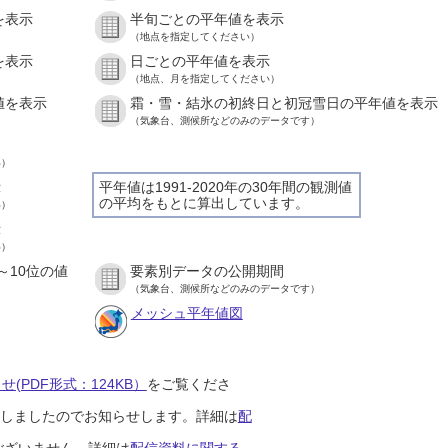
を表示
半旬ごとの平年値を表示
（地点を指定してください）
を表示
日ごとの平年値を表示
（地点、月を指定してください）
値を表示
霜・雪・結氷の初終日と初冠雪日の平年値を表示
（気象台、測候所などのみのデータです）
い）
示
平年値は1991-2020年の30年間の観測値
の平均をもとに算出しています。
い）
示
い）
～10位の値
要素別データの公開期間
（気象台、測候所などのみのデータです）
メッシュ平年値図
(PDF形式：124KB）
をご覧くださ
開始しましたのでお知らせします。詳細は
配
ございません。詳細は
配信資料に関する