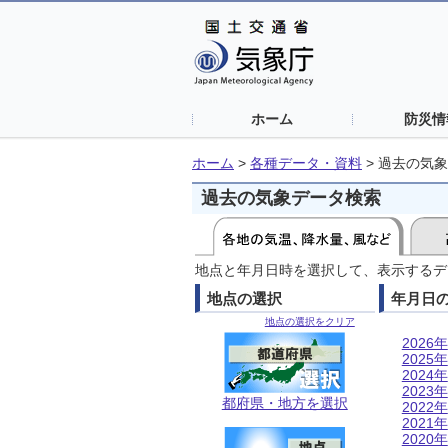
ホーム
防災情
ホーム
>
各種データ・資料
>
過去の気象
過去の気象データ検索
地点と年月日時を選択して、表示するデ
地点の選択
年月日
地点の選択をクリア
2026年
2025年
2024年
2023年
都府県・地方を選択
2022年
2021年
2020年