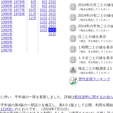
1999年
1979年
8月
8日
23日
2014年の月ごとの値
1998年
1978年
9月
9日
24日
1997年
1977年
10月
10日
25日
（地点を指定してください）
1996年
1976年
11月
11日
26日
2014年の旬ごとの値
1995年
12月
12日
27日
（地点を指定してください）
1994年
13日
28日
1993年
14日
29日
2014年の半旬ごとの
1992年
15日
30日
（地点を指定してください）
1991年
31日
日ごとの値を表示
1990年
（地点、月を指定してくださ
1989年
1988年
１時間ごとの値を表
1987年
（地点、月を指定してくださ
１０分ごとの値を表
（地点、月を指定してくださ
地点ごとの観測史上1
（地点を指定してください）
歴代全国ランキング
設に伴い、平年値の一部を更新しました。詳細は
配信資料に関するお知らせ
0年平年値の第4版の一部誤りを修正し、第4.0.1版として公開、利用を
21KB）
のとおりです。（2024年7月11日）
0年平年値の第4版に誤りがあると判明しました。ご迷惑をおかけして申し訳