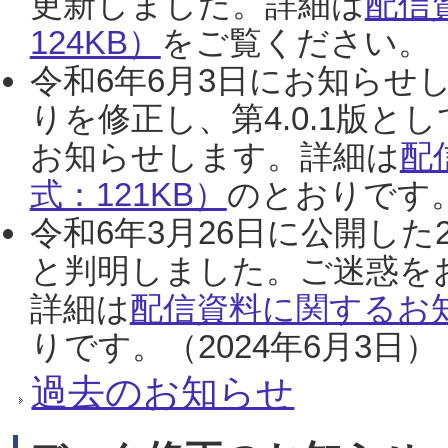
更新しました。詳細は
配信
124KB）
をご覧ください。（2
令和6年6月3日にお知らせし
りを修正し、第4.0.1版
お知らせします。詳細は
配
式：121KB）
のとおりです。
令和6年3月26日に公開した
と判明しました。ご迷惑を
詳細は
配信資料に関するお知
りです。（2024年6月3日）
過去のお知らせ