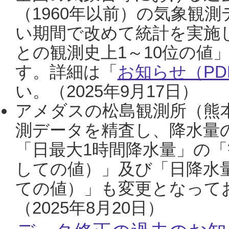
（1960年以前）の気象観
い期間で改めて統計を実施
との観測史上1～10位の値
す。詳細は「
お知らせ（PDF
い。（2025年9月17日）
アメダスの松島観測所（熊本
測データを精査し、降水量
「日最大1時間降水量」の「
しての値）」及び「日降水
ての値）」も変更となって
（2025年8月20日）