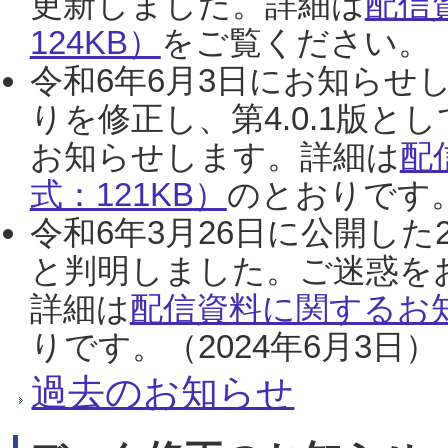
更新しました。詳細は
配信
124KB）
をご覧ください。（2
令和6年6月3日にお知らせし
りを修正し、第4.0.1版
お知らせします。詳細は
配
式：121KB）
のとおりです。
令和6年3月26日に公開した
と判明しました。ご迷惑を
詳細は
配信資料に関するお知
りです。（2024年6月3日）
過去のお知らせ