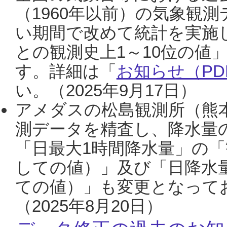
（1960年以前）の気象観
い期間で改めて統計を実施
との観測史上1～10位の値
す。詳細は「
お知らせ（PDF
い。（2025年9月17日）
アメダスの松島観測所（熊本
測データを精査し、降水量
「日最大1時間降水量」の「
しての値）」及び「日降水
ての値）」も変更となって
（2025年8月20日）