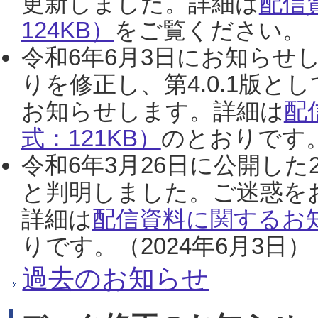
更新しました。詳細は
配信
124KB）
をご覧ください。（2
令和6年6月3日にお知らせし
りを修正し、第4.0.1版
お知らせします。詳細は
配
式：121KB）
のとおりです。
令和6年3月26日に公開した
と判明しました。ご迷惑を
詳細は
配信資料に関するお知
りです。（2024年6月3日）
過去のお知らせ