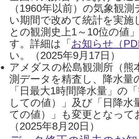
（1960年以前）の気象観
い期間で改めて統計を実施
との観測史上1～10位の値
す。詳細は「
お知らせ（PDF
い。（2025年9月17日）
アメダスの松島観測所（熊本
測データを精査し、降水量
「日最大1時間降水量」の「
しての値）」及び「日降水
ての値）」も変更となって
（2025年8月20日）