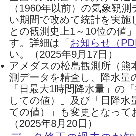
（1960年以前）の気象観
い期間で改めて統計を実施
との観測史上1～10位の値
す。詳細は「
お知らせ（PDF
い。（2025年9月17日）
アメダスの松島観測所（熊本
測データを精査し、降水量
「日最大1時間降水量」の「
しての値）」及び「日降水
ての値）」も変更となって
（2025年8月20日）