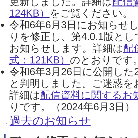
更新しました。詳細は
配信
124KB）
をご覧ください。（2
令和6年6月3日にお知らせし
りを修正し、第4.0.1版
お知らせします。詳細は
配
式：121KB）
のとおりです。
令和6年3月26日に公開した
と判明しました。ご迷惑を
詳細は
配信資料に関するお知
りです。（2024年6月3日）
過去のお知らせ