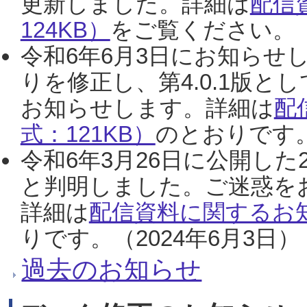
更新しました。詳細は
配信
124KB）
をご覧ください。（2
令和6年6月3日にお知らせし
りを修正し、第4.0.1版
お知らせします。詳細は
配
式：121KB）
のとおりです。
令和6年3月26日に公開した
と判明しました。ご迷惑を
詳細は
配信資料に関するお知
りです。（2024年6月3日）
過去のお知らせ