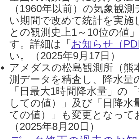
（1960年以前）の気象観
い期間で改めて統計を実施
との観測史上1～10位の値
す。詳細は「
お知らせ（PDF
い。（2025年9月17日）
アメダスの松島観測所（熊本
測データを精査し、降水量
「日最大1時間降水量」の「
しての値）」及び「日降水
ての値）」も変更となって
（2025年8月20日）