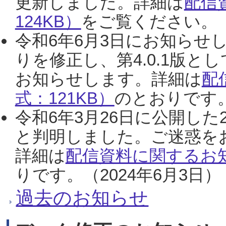
更新しました。詳細は
配信
124KB）
をご覧ください。（2
令和6年6月3日にお知らせし
りを修正し、第4.0.1版
お知らせします。詳細は
配
式：121KB）
のとおりです。
令和6年3月26日に公開した
と判明しました。ご迷惑を
詳細は
配信資料に関するお知
りです。（2024年6月3日）
過去のお知らせ