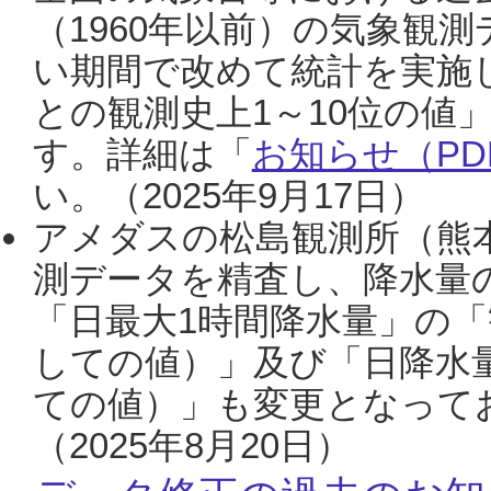
（1960年以前）の気象観
い期間で改めて統計を実施
との観測史上1～10位の値
す。詳細は「
お知らせ（PDF
い。（2025年9月17日）
アメダスの松島観測所（熊本
測データを精査し、降水量
「日最大1時間降水量」の「
しての値）」及び「日降水
ての値）」も変更となって
（2025年8月20日）