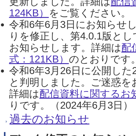
更新しました。詳細は
配信
124KB）
をご覧ください。（2
令和6年6月3日にお知らせし
りを修正し、第4.0.1版
お知らせします。詳細は
配
式：121KB）
のとおりです。
令和6年3月26日に公開した
と判明しました。ご迷惑を
詳細は
配信資料に関するお知
りです。（2024年6月3日）
過去のお知らせ