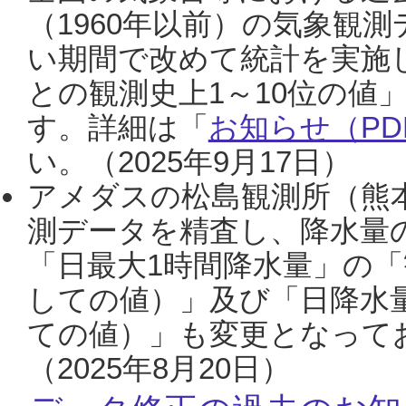
（1960年以前）の気象観
い期間で改めて統計を実施
との観測史上1～10位の値
す。詳細は「
お知らせ（PDF
い。（2025年9月17日）
アメダスの松島観測所（熊本
測データを精査し、降水量
「日最大1時間降水量」の「
しての値）」及び「日降水
ての値）」も変更となって
（2025年8月20日）