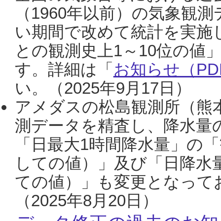
（1960年以前）の気象観
い期間で改めて統計を実施
との観測史上1～10位の値
す。詳細は「
お知らせ（PDF
い。（2025年9月17日）
アメダスの松島観測所（熊本
測データを精査し、降水量
「日最大1時間降水量」の「
しての値）」及び「日降水
ての値）」も変更となって
（2025年8月20日）