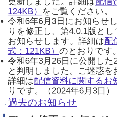
更新しました。詳細は
配信
124KB）
をご覧ください。（2
令和6年6月3日にお知らせし
りを修正し、第4.0.1版
お知らせします。詳細は
配
式：121KB）
のとおりです。
令和6年3月26日に公開した
と判明しました。ご迷惑を
詳細は
配信資料に関するお知
りです。（2024年6月3日）
過去のお知らせ