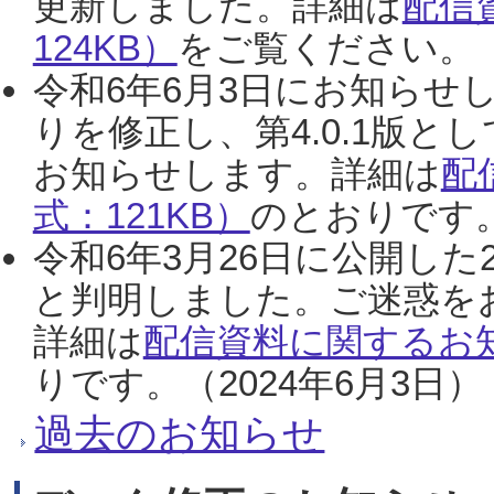
更新しました。詳細は
配信
124KB）
をご覧ください。（2
令和6年6月3日にお知らせし
りを修正し、第4.0.1版
お知らせします。詳細は
配
式：121KB）
のとおりです。
令和6年3月26日に公開した
と判明しました。ご迷惑を
詳細は
配信資料に関するお知
りです。（2024年6月3日）
過去のお知らせ