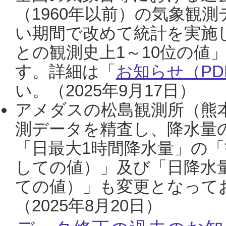
（1960年以前）の気象観
い期間で改めて統計を実施
との観測史上1～10位の値
す。詳細は「
お知らせ（PDF
い。（2025年9月17日）
アメダスの松島観測所（熊本
測データを精査し、降水量
「日最大1時間降水量」の「
しての値）」及び「日降水
ての値）」も変更となって
（2025年8月20日）