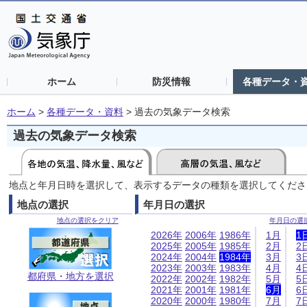
ホーム
防災情報
各種データ・
ホーム
>
各種データ・資料
>
過去の気象データ検索
過去の気象データ検索
地点と年月日時を選択して、表示するデータの種類を選択してくださ
地点の選択
年月日の選択
地点の選択をクリア
年月日の選
2026年
2006年
1986年
1月
1
2025年
2005年
1985年
2月
2
2024年
2004年
1984年
3月
3
2023年
2003年
1983年
4月
4
都府県・地方を選択
2022年
2002年
1982年
5月
5
2021年
2001年
1981年
6月
6
2020年
2000年
1980年
7月
7