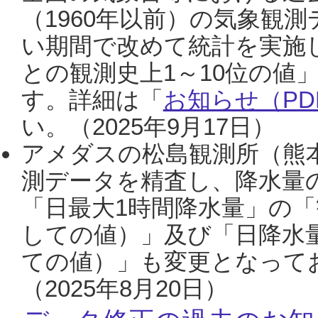
（1960年以前）の気象観
い期間で改めて統計を実施
との観測史上1～10位の値
す。詳細は「
お知らせ（PDF
い。（2025年9月17日）
アメダスの松島観測所（熊本
測データを精査し、降水量
「日最大1時間降水量」の「
しての値）」及び「日降水
ての値）」も変更となって
（2025年8月20日）