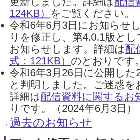
更新しました。詳細は
配信
124KB）
をご覧ください。（2
令和6年6月3日にお知らせし
りを修正し、第4.0.1版
お知らせします。詳細は
配
式：121KB）
のとおりです。
令和6年3月26日に公開した
と判明しました。ご迷惑を
詳細は
配信資料に関するお知
りです。（2024年6月3日）
過去のお知らせ