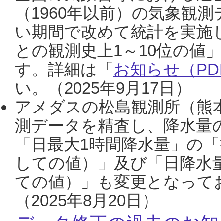
（1960年以前）の気象観
い期間で改めて統計を実施
との観測史上1～10位の値
す。詳細は「
お知らせ（PDF
い。（2025年9月17日）
アメダスの松島観測所（熊本
測データを精査し、降水量
「日最大1時間降水量」の「
しての値）」及び「日降水
ての値）」も変更となって
（2025年8月20日）