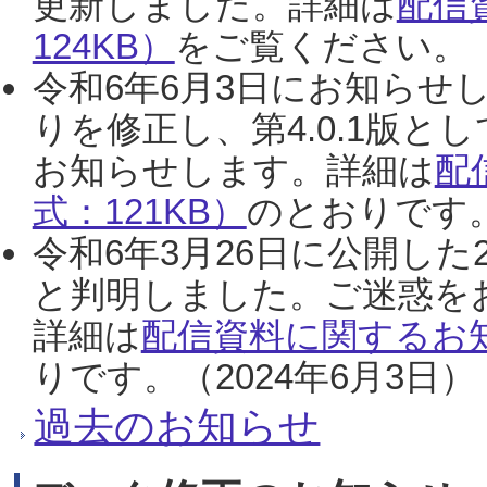
更新しました。詳細は
配信
124KB）
をご覧ください。（2
令和6年6月3日にお知らせし
りを修正し、第4.0.1版
お知らせします。詳細は
配
式：121KB）
のとおりです。
令和6年3月26日に公開した
と判明しました。ご迷惑を
詳細は
配信資料に関するお知
りです。（2024年6月3日）
過去のお知らせ