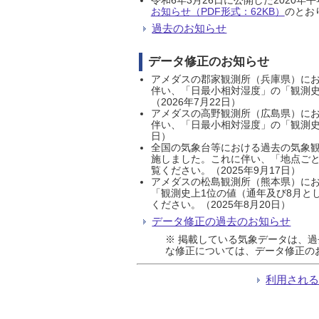
お知らせ（PDF形式：62KB）
のとおり
過去のお知らせ
データ修正のお知らせ
アメダスの郡家観測所（兵庫県）におい
伴い、「日最小相対湿度」の「観測史
（2026年7月22日）
アメダスの高野観測所（広島県）におい
伴い、「日最小相対湿度」の「観測史
日）
全国の気象台等における過去の気象観
施しました。これに伴い、「地点ごと
覧ください。（2025年9月17日）
アメダスの松島観測所（熊本県）にお
「観測史上1位の値（通年及び8月と
ください。（2025年8月20日）
データ修正の過去のお知らせ
※ 掲載している気象データは、
な修正については、データ修正の
利用され