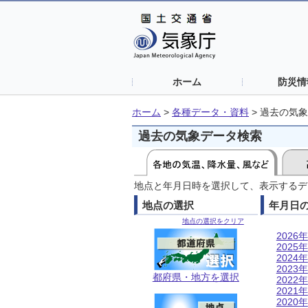
ホーム
防災情
ホーム
>
各種データ・資料
>
過去の気象
過去の気象データ検索
地点と年月日時を選択して、表示するデ
地点の選択
年月日
地点の選択をクリア
2026年
2025年
2024年
2023年
都府県・地方を選択
2022年
2021年
2020年