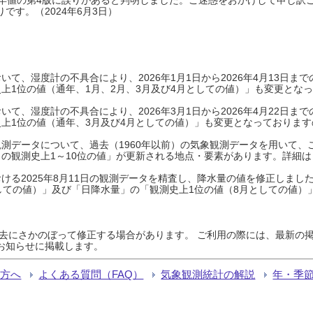
です。（2024年6月3日）
て、湿度計の不具合により、2026年1月1日から2026年4月13日
上1位の値（通年、1月、2月、3月及び4月としての値）」も変更とな
て、湿度計の不具合により、2026年3月1日から2026年4月22日
上1位の値（通年、3月及び4月としての値）」も変更となっておりますので
測データについて、過去（1960年以前）の気象観測データを用いて、
の観測史上1～10位の値」が更新される地点・要素があります。詳細は
ける2025年8月11日の観測データを精査し、降水量の値を修正しまし
しての値）」及び「日降水量」の「観測史上1位の値（8月としての値）
過去にさかのぼって修正する場合があります。 ご利用の際には、最新の掲
お知らせに掲載します。
る方へ
よくある質問（FAQ）
気象観測統計の解説
年・季