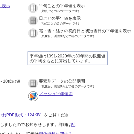
を表示
半旬ごとの平年値を表示
（地点ごとのみのデータです）
日ごとの平年値を表示
）
（地点ごとのみのデータです）
霜・雪・結氷の初終日と初冠雪日の平年値を表示
）
（気象台、測候所などのみのデータです）
示
平年値は1991-2020年の30年間の観測値
の平均をもとに算出しています。
）
示
）
～10位の値
要素別データの公開期間
）
（気象台、測候所などのみのデータです）
メッシュ平年値図
(PDF形式：124KB）
をご覧くださ
開始しましたのでお知らせします。詳細は
配
ございません。詳細は
配信資料に関する