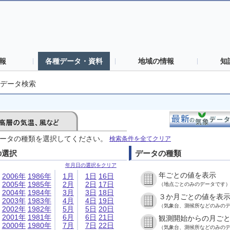
報
各種データ・資料
地域の情報
知
データ検索
ータの種類を選択してください。
検索条件を全てクリア
の選択
データの種類
年月日の選択をクリア
年ごとの値を表示
2006年
1986年
1月
1日
16日
2005年
1985年
2月
2日
17日
（地点ごとのみのデータです
2004年
1984年
3月
3日
18日
３か月ごとの値を表
2003年
1983年
4月
4日
19日
（気象台、測候所などのみの
2002年
1982年
5月
5日
20日
2001年
1981年
6月
6日
21日
観測開始からの月ご
2000年
1980年
7月
7日
22日
（気象台、測候所などのみの