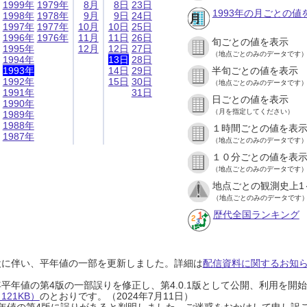
1999年
1979年
8月
8日
23日
1993年の月ごとの値
1998年
1978年
9月
9日
24日
1997年
1977年
10月
10日
25日
1996年
1976年
11月
11日
26日
旬ごとの値を表示
1995年
12月
12日
27日
（地点ごとのみのデータです
1994年
13日
28日
1993年
14日
29日
半旬ごとの値を表示
1992年
15日
30日
（地点ごとのみのデータです
1991年
31日
日ごとの値を表示
1990年
（月を指定してください）
1989年
1988年
１時間ごとの値を表
1987年
（地点ごとのみのデータです
１０分ごとの値を表
（地点ごとのみのデータです
地点ごとの観測史上1
（地点ごとのみのデータです
歴代全国ランキング
設に伴い、平年値の一部を更新しました。詳細は
配信資料に関するお知らせ
0年平年値の第4版の一部誤りを修正し、第4.0.1版として公開、利用を
21KB）
のとおりです。（2024年7月11日）
0年平年値の第4版に誤りがあると判明しました。ご迷惑をおかけして申し訳