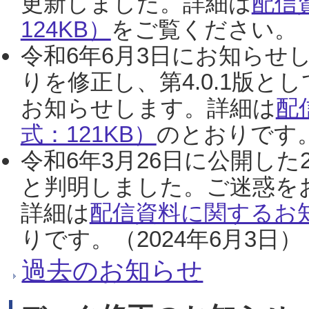
更新しました。詳細は
配信
124KB）
をご覧ください。（2
令和6年6月3日にお知らせし
りを修正し、第4.0.1版
お知らせします。詳細は
配
式：121KB）
のとおりです。
令和6年3月26日に公開した
と判明しました。ご迷惑を
詳細は
配信資料に関するお知
りです。（2024年6月3日）
過去のお知らせ