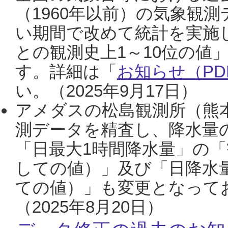
（1960年以前）の気象観
い期間で改めて統計を実施
との観測史上1～10位の値
す。詳細は「
お知らせ（PDF
い。（2025年9月17日）
アメダスの松島観測所（熊本
測データを精査し、降水量
「日最大1時間降水量」の「
しての値）」及び「日降水
ての値）」も変更となって
（2025年8月20日）