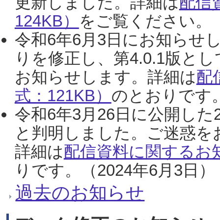
更新しました。詳細は
配信
124KB）
をご覧ください。（2
令和6年6月3日にお知らせし
りを修正し、第4.0.1版
お知らせします。詳細は
配
式：121KB）
のとおりです。
令和6年3月26日に公開した
と判明しました。ご迷惑を
詳細は
配信資料に関するお知
りです。（2024年6月3日）
過去のお知らせ