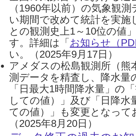
（1960年以前）の気象観
い期間で改めて統計を実施
との観測史上1～10位の値
す。詳細は「
お知らせ（PDF
い。（2025年9月17日）
アメダスの松島観測所（熊本
測データを精査し、降水量
「日最大1時間降水量」の「
しての値）」及び「日降水
ての値）」も変更となって
（2025年8月20日）