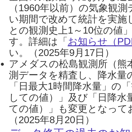
（1960年以前）の気象観
い期間で改めて統計を実施
との観測史上1～10位の値
す。詳細は「
お知らせ（PDF
い。（2025年9月17日）
アメダスの松島観測所（熊本
測データを精査し、降水量
「日最大1時間降水量」の「
しての値）」及び「日降水
ての値）」も変更となって
（2025年8月20日）