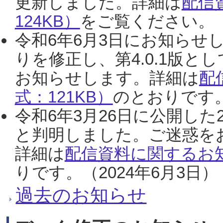
更新しました。詳細は
配信
124KB）
をご覧ください。（2
令和6年6月3日にお知らせし
りを修正し、第4.0.1版
お知らせします。詳細は
配
式：121KB）
のとおりです。
令和6年3月26日に公開した
と判明しました。ご迷惑を
詳細は
配信資料に関するお知
りです。（2024年6月3日）
過去のお知らせ