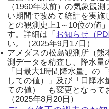
（1960年以前）の気象観
い期間で改めて統計を実施
との観測史上1～10位の値
す。詳細は「
お知らせ（PDF
い。（2025年9月17日）
アメダスの松島観測所（熊本
測データを精査し、降水量
「日最大1時間降水量」の「
しての値）」及び「日降水
ての値）」も変更となって
（2025年8月20日）