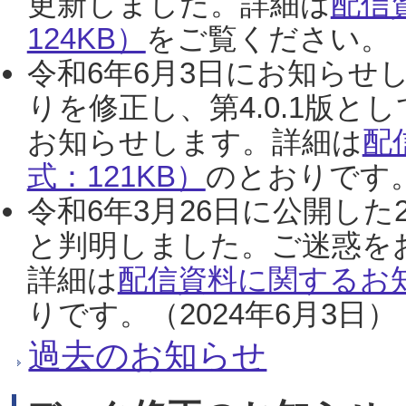
更新しました。詳細は
配信
124KB）
をご覧ください。（2
令和6年6月3日にお知らせし
りを修正し、第4.0.1版
お知らせします。詳細は
配
式：121KB）
のとおりです。
令和6年3月26日に公開した
と判明しました。ご迷惑を
詳細は
配信資料に関するお知
りです。（2024年6月3日）
過去のお知らせ