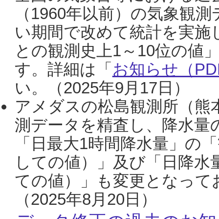
（1960年以前）の気象観
い期間で改めて統計を実施
との観測史上1～10位の値
す。詳細は「
お知らせ（PDF
い。（2025年9月17日）
アメダスの松島観測所（熊本
測データを精査し、降水量
「日最大1時間降水量」の「
しての値）」及び「日降水
ての値）」も変更となって
（2025年8月20日）