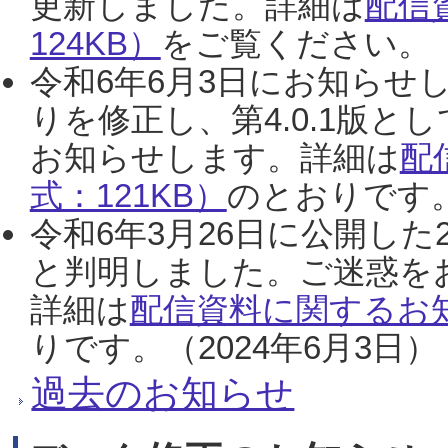
更新しました。詳細は
配信
124KB）
をご覧ください。（2
令和6年6月3日にお知らせし
りを修正し、第4.0.1版
お知らせします。詳細は
配
式：121KB）
のとおりです。
令和6年3月26日に公開した
と判明しました。ご迷惑を
詳細は
配信資料に関するお知
りです。（2024年6月3日）
過去のお知らせ