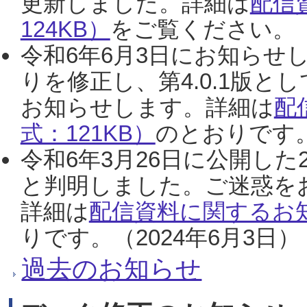
更新しました。詳細は
配信
124KB）
をご覧ください。（2
令和6年6月3日にお知らせし
りを修正し、第4.0.1版
お知らせします。詳細は
配
式：121KB）
のとおりです。
令和6年3月26日に公開した
と判明しました。ご迷惑を
詳細は
配信資料に関するお知
りです。（2024年6月3日）
過去のお知らせ