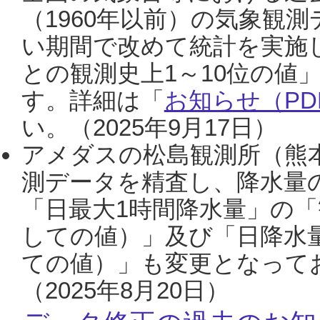
（1960年以前）の気象観
い期間で改めて統計を実施
との観測史上1～10位の値
す。詳細は「
お知らせ（PDF
い。（2025年9月17日）
アメダスの松島観測所（熊本
測データを精査し、降水量
「日最大1時間降水量」の「
しての値）」及び「日降水
ての値）」も変更となって
（2025年8月20日）