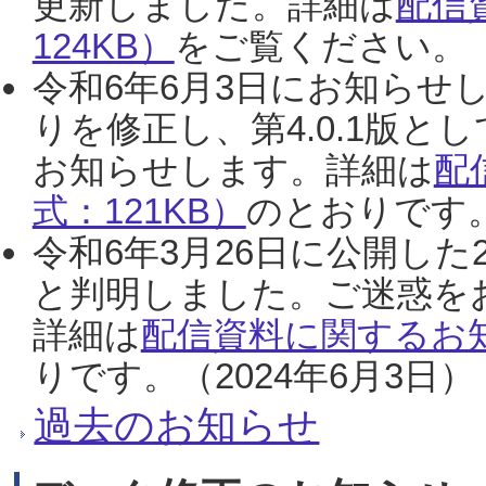
更新しました。詳細は
配信
124KB）
をご覧ください。（2
令和6年6月3日にお知らせし
りを修正し、第4.0.1版
お知らせします。詳細は
配
式：121KB）
のとおりです。
令和6年3月26日に公開した
と判明しました。ご迷惑を
詳細は
配信資料に関するお知
りです。（2024年6月3日）
過去のお知らせ