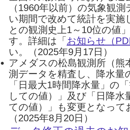
（1960年以前）の気象観
い期間で改めて統計を実施
との観測史上1～10位の値
す。詳細は「
お知らせ（PDF
い。（2025年9月17日）
アメダスの松島観測所（熊本
測データを精査し、降水量
「日最大1時間降水量」の「
しての値）」及び「日降水
ての値）」も変更となって
（2025年8月20日）