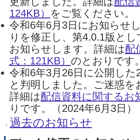
更新しました。詳細は
配信
124KB）
をご覧ください。（2
令和6年6月3日にお知らせし
りを修正し、第4.0.1版
お知らせします。詳細は
配
式：121KB）
のとおりです。
令和6年3月26日に公開した
と判明しました。ご迷惑を
詳細は
配信資料に関するお知
りです。（2024年6月3日）
過去のお知らせ