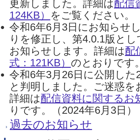
更新しました。詳細は
配信
124KB）
をご覧ください。（2
令和6年6月3日にお知らせし
りを修正し、第4.0.1版
お知らせします。詳細は
配
式：121KB）
のとおりです。
令和6年3月26日に公開した
と判明しました。ご迷惑を
詳細は
配信資料に関するお知
りです。（2024年6月3日）
過去のお知らせ