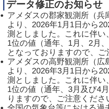
データ修正のお知らせ
アメダスの郡家観測所（兵
より、2026年1月1日から2
測としました。これに伴い
1位の値（通年、1月、2月
となっておりますので、ご注
アメダスの高野観測所（広
より、2026年3月1日から2
測としました。これに伴い
1位の値（通年、3月及び4
りますので、ご注意ください。
全国の気象台等における過