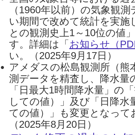
（1960年以前）の気象観
い期間で改めて統計を実施
との観測史上1～10位の値
す。詳細は「
お知らせ（PDF
い。（2025年9月17日）
アメダスの松島観測所（熊本
測データを精査し、降水量
「日最大1時間降水量」の「
しての値）」及び「日降水
ての値）」も変更となって
（2025年8月20日）