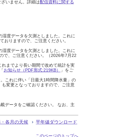
ございません。詳細は
配信資料に関する
までの湿度データを欠測としました。これに
っておりますので、ご注意ください。
までの湿度データを欠測としました。これに
、ご注意ください。（2026年7月22
これまでより長い期間で改めて統計を実
「
お知らせ（PDF形式:219KB）
」をご
た。これに伴い「日最大1時間降水量」の
」も変更となっておりますので、ご注意
載データをご確認ください。 なお、主
節・各月の天候
平年値ダウンロード
このページのトップへ