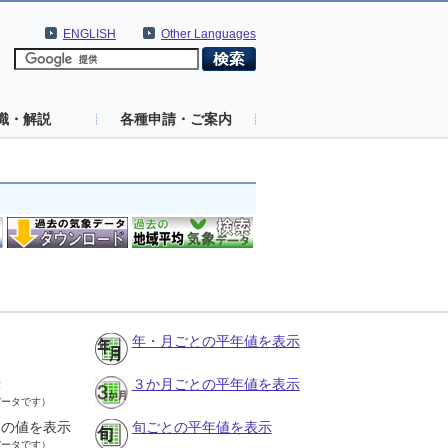
ENGLISH
Other Languages
識・解説
各種申請・ご案内
年・月ごとの平年値を表示
示
３か月ごとの平年値を表示
データです）
との値を表示
旬ごとの平年値を表示
データです）