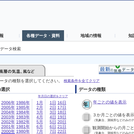
報
各種データ・資料
地域の情報
知
データ検索
ータの種類を選択してください。
検索条件を全てクリア
の選択
データの種類
年月日の選択をクリア
年ごとの値を表示
2006年
1986年
1月
1日
16日
2005年
1985年
2月
2日
17日
2004年
1984年
3月
3日
18日
３か月ごとの値を表
2003年
1983年
4月
4日
19日
（気象台、測候所などのみの
2002年
1982年
5月
5日
20日
2001年
1981年
6月
6日
21日
観測開始からの月ご
2000年
1980年
7月
7日
22日
（気象台、測候所などのみの