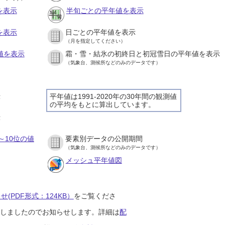
を表示
半旬ごとの平年値を表示
を表示
日ごとの平年値を表示
（月を指定してください）
値を表示
霜・雪・結氷の初終日と初冠雪日の平年値を表示
（気象台、測候所などのみのデータです）
示
平年値は1991-2020年の30年間の観測値
の平均をもとに算出しています。
示
～10位の値
要素別データの公開期間
（気象台、測候所などのみのデータです）
メッシュ平年値図
(PDF形式：124KB）
をご覧くださ
開始しましたのでお知らせします。詳細は
配