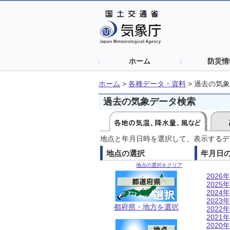
ホーム
防災情
ホーム
>
各種データ・資料
>
過去の気象
過去の気象データ検索
地点と年月日時を選択して、表示するデ
地点の選択
年月日
地点の選択をクリア
2026年
2025年
2024年
2023年
都府県・地方を選択
2022年
2021年
2020年