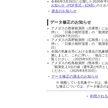
令和6年3月26日に公開した202
お知らせ（PDF形式：62KB）
のとおり
過去のお知らせ
データ修正のお知らせ
アメダスの郡家観測所（兵庫県）におい
伴い、「日最小相対湿度」の「観測史
（2026年7月22日）
アメダスの高野観測所（広島県）におい
伴い、「日最小相対湿度」の「観測史
日）
全国の気象台等における過去の気象観
施しました。これに伴い、「地点ごと
覧ください。（2025年9月17日）
アメダスの松島観測所（熊本県）にお
「観測史上1位の値（通年及び8月と
ください。（2025年8月20日）
データ修正の過去のお知らせ
※ 掲載している気象データは、
な修正については、データ修正の
利用され