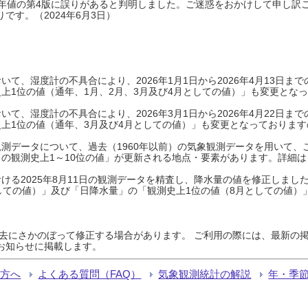
0年平年値の第4版に誤りがあると判明しました。ご迷惑をおかけして申し訳
です。（2024年6月3日）
て、湿度計の不具合により、2026年1月1日から2026年4月13日
上1位の値（通年、1月、2月、3月及び4月としての値）」も変更とな
て、湿度計の不具合により、2026年3月1日から2026年4月22日
上1位の値（通年、3月及び4月としての値）」も変更となっておりますので
測データについて、過去（1960年以前）の気象観測データを用いて、
の観測史上1～10位の値」が更新される地点・要素があります。詳細は
ける2025年8月11日の観測データを精査し、降水量の値を修正しまし
しての値）」及び「日降水量」の「観測史上1位の値（8月としての値）
過去にさかのぼって修正する場合があります。 ご利用の際には、最新の掲
お知らせに掲載します。
る方へ
よくある質問（FAQ）
気象観測統計の解説
年・季