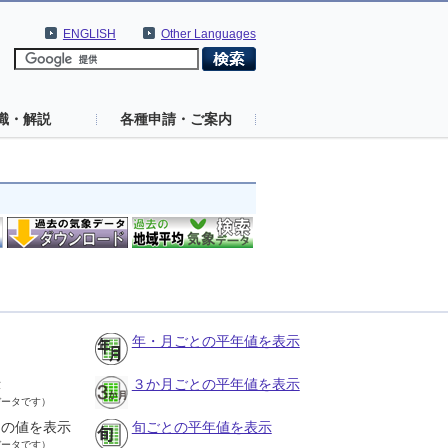
ENGLISH
Other Languages
識・解説
各種申請・ご案内
年・月ごとの平年値を表示
示
３か月ごとの平年値を表示
データです）
との値を表示
旬ごとの平年値を表示
データです）