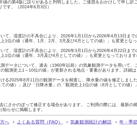
0年平年値の第4版に誤りがあると判明しました。ご迷惑をおかけして申し訳
です。（2024年6月3日）
て、湿度計の不具合により、2026年1月1日から2026年4月13日
上1位の値（通年、1月、2月、3月及び4月としての値）」も変更とな
て、湿度計の不具合により、2026年3月1日から2026年4月22日
上1位の値（通年、3月及び4月としての値）」も変更となっておりますので
測データについて、過去（1960年以前）の気象観測データを用いて、
の観測史上1～10位の値」が更新される地点・要素があります。詳細は
ける2025年8月11日の観測データを精査し、降水量の値を修正しまし
しての値）」及び「日降水量」の「観測史上1位の値（8月としての値）
過去にさかのぼって修正する場合があります。 ご利用の際には、最新の掲
お知らせに掲載します。
る方へ
よくある質問（FAQ）
気象観測統計の解説
年・季