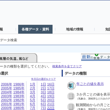
報
各種データ・資料
地域の情報
知
データ検索
ータの種類を選択してください。
検索条件を全てクリア
の選択
データの種類
年月日の選択をクリア
年ごとの値を表示
2006年
1986年
1月
1日
16日
2005年
1985年
2月
2日
17日
2004年
1984年
3月
3日
18日
３か月ごとの値を表
2003年
1983年
4月
4日
19日
（気象台、測候所などのみの
2002年
1982年
5月
5日
20日
2001年
1981年
6月
6日
21日
観測開始からの月ご
2000年
1980年
7月
7日
22日
（気象台、測候所などのみの