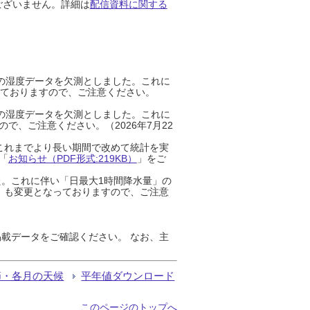
ございません。詳細は
配信資料に関する
までの湿度データを欠測としました。これに
っておりますので、ご注意ください。
までの湿度データを欠測としました。これに
、ご注意ください。（2026年7月22
これまでより長い期間で改めて統計を実
「
お知らせ（PDF形式:219KB）
」をご
た。これに伴い「日最大1時間降水量」の
」も変更となっておりますので、ご注意
載データをご確認ください。 なお、主
節・各月の天候
平年値ダウンロード
このページのトップへ