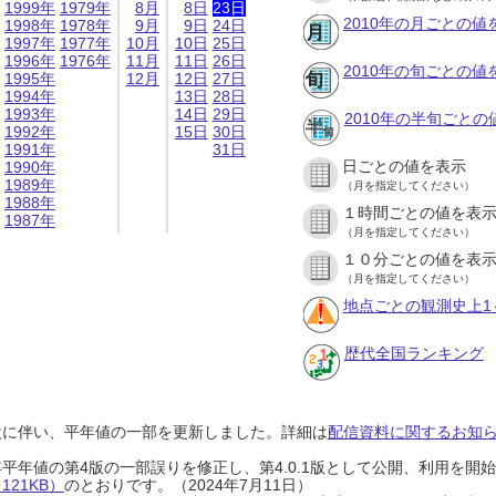
1999年
1979年
8月
8日
23日
2010年の月ごとの値
1998年
1978年
9月
9日
24日
1997年
1977年
10月
10日
25日
1996年
1976年
11月
11日
26日
2010年の旬ごとの値
1995年
12月
12日
27日
1994年
13日
28日
1993年
14日
29日
2010年の半旬ごとの
1992年
15日
30日
1991年
31日
日ごとの値を表示
1990年
1989年
（月を指定してください）
1988年
１時間ごとの値を表
1987年
（月を指定してください）
１０分ごとの値を表
（月を指定してください）
地点ごとの観測史上1
歴代全国ランキング
設に伴い、平年値の一部を更新しました。詳細は
配信資料に関するお知らせ
0年平年値の第4版の一部誤りを修正し、第4.0.1版として公開、利用を
21KB）
のとおりです。（2024年7月11日）