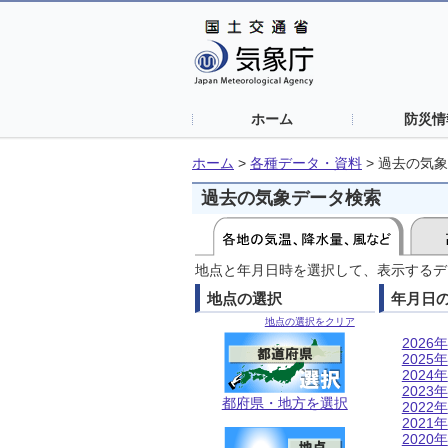
ホーム
防災情
ホーム
>
各種データ・資料
>
過去の気象
過去の気象データ検索
地点と年月日時を選択して、表示するデ
地点の選択
年月日
地点の選択をクリア
2026年
2025年
2024年
2023年
都府県・地方を選択
2022年
2021年
2020年