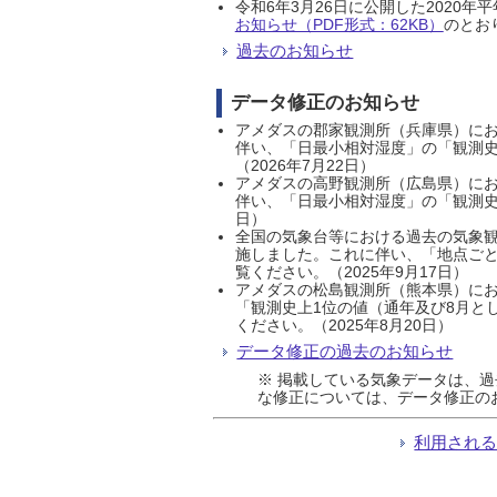
令和6年3月26日に公開した202
お知らせ（PDF形式：62KB）
のとおり
過去のお知らせ
データ修正のお知らせ
アメダスの郡家観測所（兵庫県）におい
伴い、「日最小相対湿度」の「観測史
（2026年7月22日）
アメダスの高野観測所（広島県）におい
伴い、「日最小相対湿度」の「観測史
日）
全国の気象台等における過去の気象観
施しました。これに伴い、「地点ごと
覧ください。（2025年9月17日）
アメダスの松島観測所（熊本県）にお
「観測史上1位の値（通年及び8月と
ください。（2025年8月20日）
データ修正の過去のお知らせ
※ 掲載している気象データは、
な修正については、データ修正の
利用され