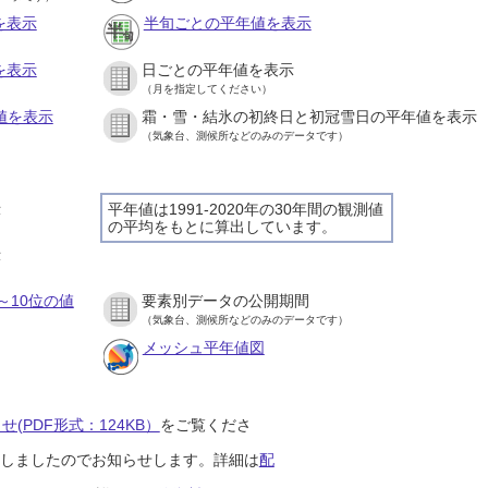
を表示
半旬ごとの平年値を表示
を表示
日ごとの平年値を表示
（月を指定してください）
値を表示
霜・雪・結氷の初終日と初冠雪日の平年値を表示
（気象台、測候所などのみのデータです）
示
平年値は1991-2020年の30年間の観測値
の平均をもとに算出しています。
示
～10位の値
要素別データの公開期間
（気象台、測候所などのみのデータです）
メッシュ平年値図
(PDF形式：124KB）
をご覧くださ
開始しましたのでお知らせします。詳細は
配