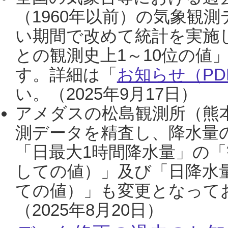
（1960年以前）の気象観
い期間で改めて統計を実施
との観測史上1～10位の値
す。詳細は「
お知らせ（PDF
い。（2025年9月17日）
アメダスの松島観測所（熊本
測データを精査し、降水量
「日最大1時間降水量」の「
しての値）」及び「日降水
ての値）」も変更となって
（2025年8月20日）