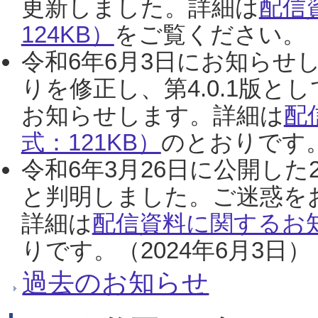
更新しました。詳細は
配信
124KB）
をご覧ください。（2
令和6年6月3日にお知らせし
りを修正し、第4.0.1版
お知らせします。詳細は
配
式：121KB）
のとおりです。
令和6年3月26日に公開した
と判明しました。ご迷惑を
詳細は
配信資料に関するお知
りです。（2024年6月3日）
過去のお知らせ