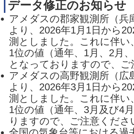
データ修正のお知らせ
アメダスの郡家観測所（兵
より、2026年1月1日から2
測としました。これに伴い
1位の値（通年、1月、2月
となっておりますので、ご注
アメダスの高野観測所（広
より、2026年3月1日から2
測としました。これに伴い
1位の値（通年、3月及び4
りますので、ご注意ください。
全国の気象台等における過