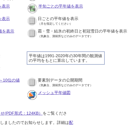
を表示
半旬ごとの平年値を表示
を表示
日ごとの平年値を表示
（月を指定してください）
値を表示
霜・雪・結氷の初終日と初冠雪日の平年値を表示
（気象台、測候所などのみのデータです）
示
平年値は1991-2020年の30年間の観測値
の平均をもとに算出しています。
示
～10位の値
要素別データの公開期間
（気象台、測候所などのみのデータです）
メッシュ平年値図
(PDF形式：124KB）
をご覧くださ
開始しましたのでお知らせします。詳細は
配