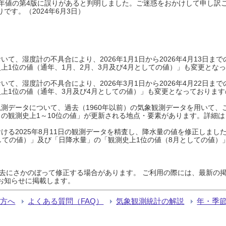
0年平年値の第4版に誤りがあると判明しました。ご迷惑をおかけして申し訳
です。（2024年6月3日）
て、湿度計の不具合により、2026年1月1日から2026年4月13日
上1位の値（通年、1月、2月、3月及び4月としての値）」も変更とな
て、湿度計の不具合により、2026年3月1日から2026年4月22日
上1位の値（通年、3月及び4月としての値）」も変更となっておりますので
測データについて、過去（1960年以前）の気象観測データを用いて、
の観測史上1～10位の値」が更新される地点・要素があります。詳細は
ける2025年8月11日の観測データを精査し、降水量の値を修正しまし
しての値）」及び「日降水量」の「観測史上1位の値（8月としての値）
過去にさかのぼって修正する場合があります。 ご利用の際には、最新の掲
お知らせに掲載します。
る方へ
よくある質問（FAQ）
気象観測統計の解説
年・季