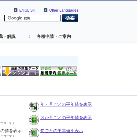
ENGLISH
Other Languages
識・解説
各種申請・ご案内
年・月ごとの平年値を表示
示
３か月ごとの平年値を表示
データです）
との値を表示
旬ごとの平年値を表示
データです）