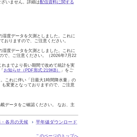
ございません。詳細は
配信資料に関する
までの湿度データを欠測としました。これに
っておりますので、ご注意ください。
までの湿度データを欠測としました。これに
、ご注意ください。（2026年7月22
これまでより長い期間で改めて統計を実
「
お知らせ（PDF形式:219KB）
」をご
た。これに伴い「日最大1時間降水量」の
」も変更となっておりますので、ご注意
載データをご確認ください。 なお、主
節・各月の天候
平年値ダウンロード
このページのトップへ