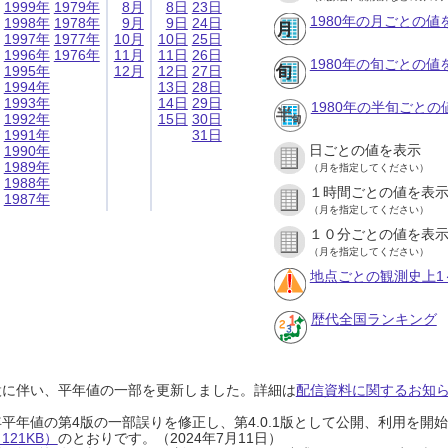
1999年
1979年
8月
8日
23日
1980年の月ごとの値
1998年
1978年
9月
9日
24日
1997年
1977年
10月
10日
25日
1996年
1976年
11月
11日
26日
1980年の旬ごとの値
1995年
12月
12日
27日
1994年
13日
28日
1993年
14日
29日
1980年の半旬ごとの
1992年
15日
30日
1991年
31日
日ごとの値を表示
1990年
1989年
（月を指定してください）
1988年
１時間ごとの値を表
1987年
（月を指定してください）
１０分ごとの値を表
（月を指定してください）
地点ごとの観測史上1
歴代全国ランキング
設に伴い、平年値の一部を更新しました。詳細は
配信資料に関するお知らせ
0年平年値の第4版の一部誤りを修正し、第4.0.1版として公開、利用を
21KB）
のとおりです。（2024年7月11日）