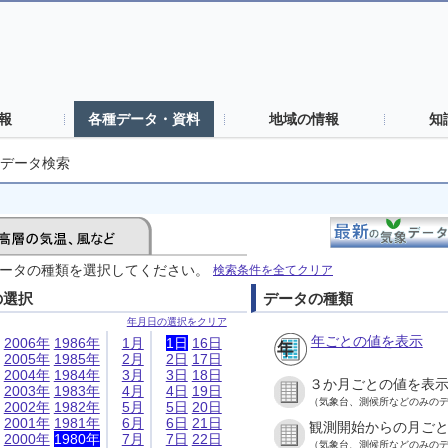
報
各種データ・資料
地域の情報
知
データ検索
ータの種類を選択してください。
検索条件を全てクリア
の選択
データの種類
年月日の選択をクリア
年ごとの値を表示
2006年
1986年
1月
1日
16日
2005年
1985年
2月
2日
17日
2004年
1984年
3月
3日
18日
３か月ごとの値を表
2003年
1983年
4月
4日
19日
（気象台、測候所などのみの
2002年
1982年
5月
5日
20日
2001年
1981年
6月
6日
21日
観測開始からの月ご
2000年
1980年
7月
7日
22日
（気象台、測候所などのみの