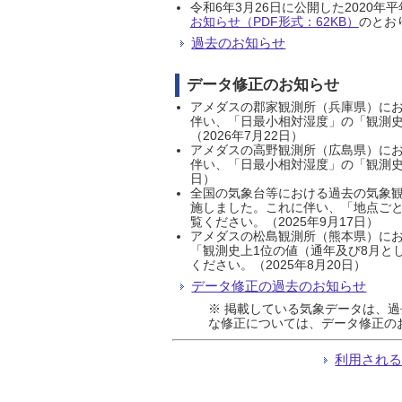
令和6年3月26日に公開した202
お知らせ（PDF形式：62KB）
のとおり
過去のお知らせ
データ修正のお知らせ
アメダスの郡家観測所（兵庫県）におい
伴い、「日最小相対湿度」の「観測史
（2026年7月22日）
アメダスの高野観測所（広島県）におい
伴い、「日最小相対湿度」の「観測史
日）
全国の気象台等における過去の気象観
施しました。これに伴い、「地点ごと
覧ください。（2025年9月17日）
アメダスの松島観測所（熊本県）にお
「観測史上1位の値（通年及び8月と
ください。（2025年8月20日）
データ修正の過去のお知らせ
※ 掲載している気象データは、
な修正については、データ修正の
利用され