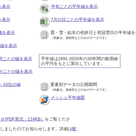
を表示
半旬ごとの平年値を表示
を表示
7月の日ごとの平年値を表示
値を表示
霜・雪・結氷の初終日と初冠雪日の平年値を
（気象台、測候所などのみのデータです）
の値を表示
時間ごとの値を表示
平年値は1991-2020年の30年間の観測値
の平均をもとに算出しています。
０分ごとの値を表示
～10位の値
要素別データの公開期間
（気象台、測候所などのみのデータです）
メッシュ平年値図
(PDF形式：124KB）
をご覧くださ
開始しましたのでお知らせします。詳細は
配