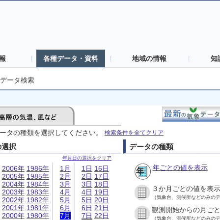
報
各種データ・資料
地域の情報
知
データ検索
ータの種類を選択してください。
検索条件を全てクリア
の選択
データの種類
年月日の選択をクリア
年ごとの値を表示
2006年
1986年
1月
1日
16日
2005年
1985年
2月
2日
17日
2004年
1984年
3月
3日
18日
３か月ごとの値を表
2003年
1983年
4月
4日
19日
（気象台、測候所などのみの
2002年
1982年
5月
5日
20日
2001年
1981年
6月
6日
21日
観測開始からの月ご
2000年
1980年
7月
7日
22日
（気象台、測候所などのみの