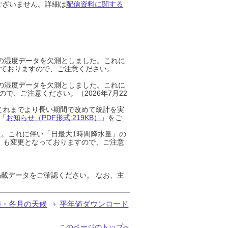
ございません。詳細は
配信資料に関する
までの湿度データを欠測としました。これに
っておりますので、ご注意ください。
までの湿度データを欠測としました。これに
、ご注意ください。（2026年7月22
これまでより長い期間で改めて統計を実
「
お知らせ（PDF形式:219KB）
」をご
た。これに伴い「日最大1時間降水量」の
」も変更となっておりますので、ご注意
載データをご確認ください。 なお、主
節・各月の天候
平年値ダウンロード
このページのトップへ