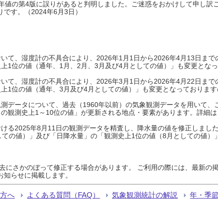
0年平年値の第4版に誤りがあると判明しました。ご迷惑をおかけして申し訳
です。（2024年6月3日）
て、湿度計の不具合により、2026年1月1日から2026年4月13日
上1位の値（通年、1月、2月、3月及び4月としての値）」も変更とな
て、湿度計の不具合により、2026年3月1日から2026年4月22日
上1位の値（通年、3月及び4月としての値）」も変更となっておりますので
測データについて、過去（1960年以前）の気象観測データを用いて、
の観測史上1～10位の値」が更新される地点・要素があります。詳細は
ける2025年8月11日の観測データを精査し、降水量の値を修正しまし
しての値）」及び「日降水量」の「観測史上1位の値（8月としての値）
過去にさかのぼって修正する場合があります。 ご利用の際には、最新の掲
お知らせに掲載します。
る方へ
よくある質問（FAQ）
気象観測統計の解説
年・季