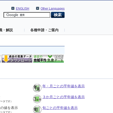
ENGLISH
Other Languages
識・解説
各種申請・ご案内
年・月ごとの平年値を表示
示
３か月ごとの平年値を表示
データです）
との値を表示
旬ごとの平年値を表示
データです）