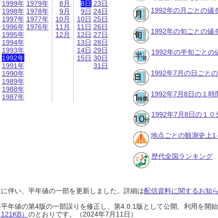
1999年
1979年
8月
8日
23日
1992年の月ごとの値
1998年
1978年
9月
9日
24日
1997年
1977年
10月
10日
25日
1996年
1976年
11月
11日
26日
1992年の旬ごとの値
1995年
12月
12日
27日
1994年
13日
28日
1993年
14日
29日
1992年の半旬ごとの
1992年
15日
30日
1991年
31日
1992年7月の日ごと
1990年
1989年
1988年
1992年7月8日の１
1987年
1992年7月8日の１
地点ごとの観測史上1
歴代全国ランキング
設に伴い、平年値の一部を更新しました。詳細は
配信資料に関するお知らせ
0年平年値の第4版の一部誤りを修正し、第4.0.1版として公開、利用を
21KB）
のとおりです。（2024年7月11日）