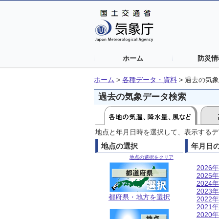
ホーム
防災情
ホーム
>
各種データ・資料
>
過去の気象
過去の気象データ検索
地点と年月日時を選択して、表示するデ
地点の選択
年月日
地点の選択をクリア
2026年
2025年
2024年
2023年
都府県・地方を選択
2022年
2021年
2020年